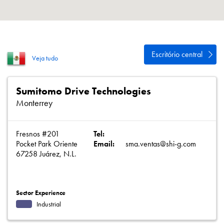
Política de Privacidade
Mapa do site
iSource
Logar
Escritório central
Veja tudo
Sumitomo Drive Technologies
Monterrey
Fresnos #201
Tel:
Pocket Park Oriente
Email:
sma.ventas@shi-g.com
67258 Juárez, N.L.
Sector Experience
Industrial