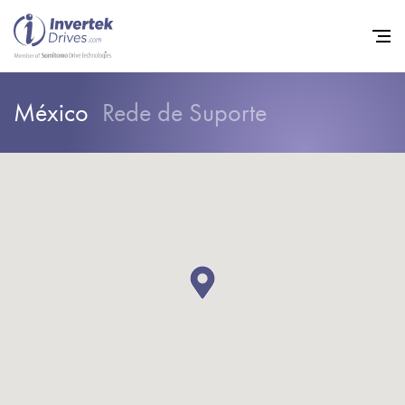
México
Rede de Suporte
Início
Inversores de frequência va
Suporte
Sustentabilidade
Notícias
Carreiras
Sobre
Contato