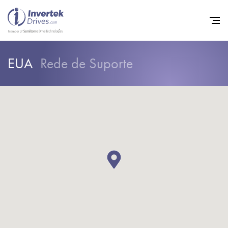
EUA
Rede de Suporte
Início
Inversores de frequência va
Suporte
Sustentabilidade
Notícias
Carreiras
Sobre
Contato