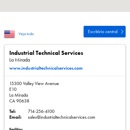
Política de Privacidade
Mapa do site
iSource
Logar
Escritório central
Veja tudo
Industrial Technical Services
La Mirada
www.industrialtechnicalservices.com
15300 Valley View Avenue
E10
La Mirada
CA 90638
Tel:
714-256-4100
Email:
sales@industrialtechnicalservices.com
Facilities