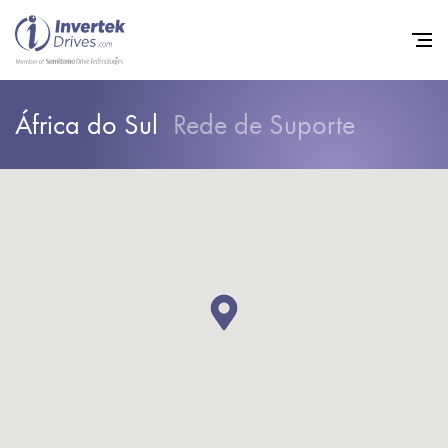
África do Sul
Rede de Suporte
Início
Inversores de frequência va
Suporte
Sustentabilidade
Notícias
Carreiras
Sobre
Contato