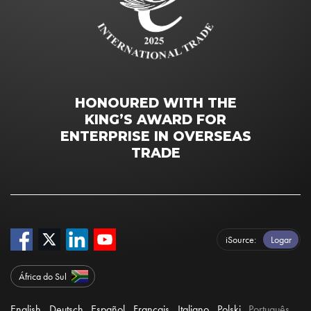
HONOURED WITH THE
KING’S AWARD FOR
ENTERPRISE IN OVERSEAS
TRADE
iSource
Logar
África do Sul
English
Deutsch
Español
Français
Italiano
Polski
Português