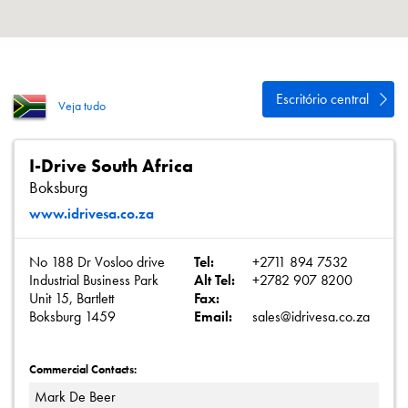
Política de Privacidade
Mapa do site
iSource
Logar
Escritório central
Veja tudo
I-Drive South Africa
Boksburg
www.idrivesa.co.za
No 188 Dr Vosloo drive
Tel:
+2711 894 7532
Industrial Business Park
Alt Tel:
+2782 907 8200
Unit 15, Bartlett
Fax:
Boksburg 1459
Email:
sales@idrivesa.co.za
Commercial Contacts:
Mark De Beer