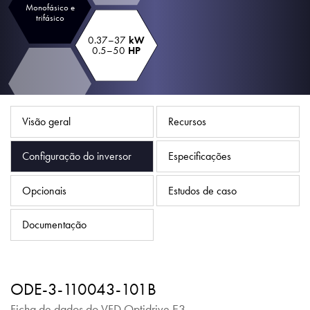
Política de Privacidade
Monofásico e
trifásico
Mapa do site
0.37–37
kW
0.5–50
HP
iSource
Logar
Visão geral
Recursos
Configuração do inversor
Especificações
Opcionais
Estudos de caso
Documentação
ODE-3-110043-101B
Ficha de dados do VFD Optidrive E3