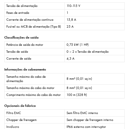
Tensão de alimentação
110-115 V
Fases de entrada
1
Corrente de alimentação contínua
15,8 A
Fusível ou MCB de alimentação (Tipo B)
25 A
Classificações de saída
Potência de saída do motor
0,75 kW (1 HP)
Tensão de saída
0 – 2 x Tensão de alimentação
Corrente de saída
4,3 A
Informações de cabeamento
Tamanho máximo do cabo de
8 mm² (0,01 sq in)
alimentação
Tamanho máximo do cabo do motor
8 mm² (0,01 sq in)
Comprimento máximo do cabo do motor
100 m (328 ft)
Opcionais de fábrica
Filtro EMC
Sem filtro EMC interno
Chopper de frenagem
Sem chopper de frenagem interno
Invólucro
IP66 externo com interruptor