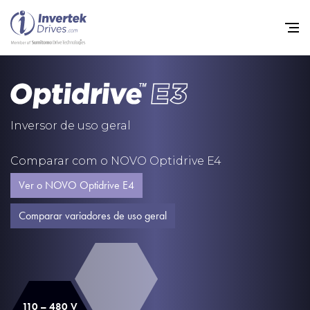
Início
Inversores de frequência va
Inversor de uso geral
Suporte
Comparar com o NOVO Optidrive E4
Sustentabilidade
Ver o NOVO Optidrive E4
Notícias
Comparar variadores de uso geral
Carreiras
Sobre
Contato
110 – 480 V