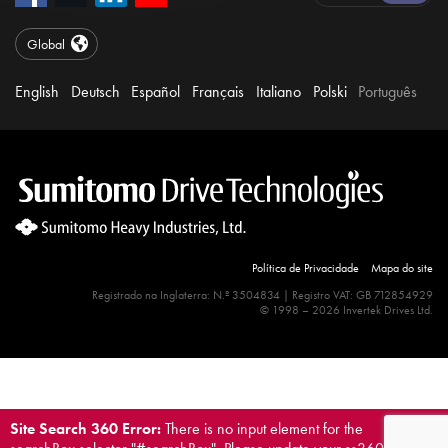
Global
English
Deutsch
Español
Français
Italiano
Polski
Português
Política de Privacidade
Mapa do site
Registrado na Inglaterra: N.º 3504834 | Registro VAT: GB 712854929
© 1998 – 2026 Invertek Drives Ltd.
Site Search 360 Error:
There is no input element for the