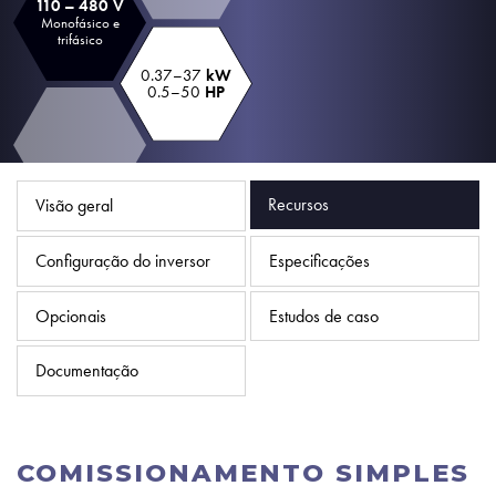
110 – 480 V
Política de Privacidade
Monofásico e
trifásico
Mapa do site
0.37–37
kW
0.5–50
HP
iSource
Logar
Recursos
Visão geral
Configuração do inversor
Especificações
Opcionais
Estudos de caso
Documentação
COMISSIONAMENTO SIMPLES