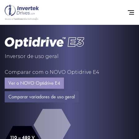
Início
Inversores de frequência va
Inversor de uso geral
Suporte
Comparar com o NOVO Optidrive E4
Sustentabilidade
Ver o NOVO Optidrive E4
Notícias
Comparar variadores de uso geral
Carreiras
Sobre
Contato
110 – 480 V