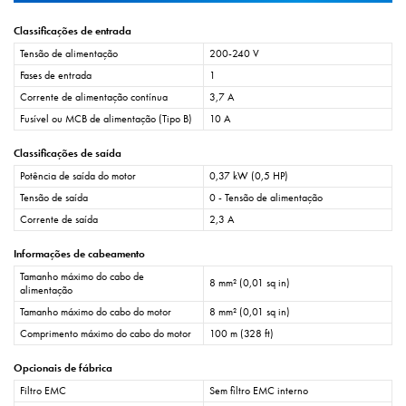
Classificações de entrada
Tensão de alimentação
200-240 V
Fases de entrada
1
Corrente de alimentação contínua
3,7 A
Fusível ou MCB de alimentação (Tipo B)
10 A
Classificações de saída
Potência de saída do motor
0,37 kW (0,5 HP)
Tensão de saída
0 - Tensão de alimentação
Corrente de saída
2,3 A
Informações de cabeamento
Tamanho máximo do cabo de
8 mm² (0,01 sq in)
alimentação
Tamanho máximo do cabo do motor
8 mm² (0,01 sq in)
Comprimento máximo do cabo do motor
100 m (328 ft)
Opcionais de fábrica
Filtro EMC
Sem filtro EMC interno