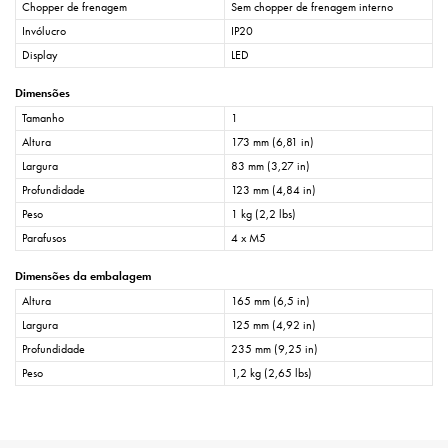
Chopper de frenagem
Sem chopper de frenagem interno
Invólucro
IP20
Display
LED
Dimensões
Tamanho
1
Altura
173 mm (6,81 in)
Largura
83 mm (3,27 in)
Profundidade
123 mm (4,84 in)
Peso
1 kg (2,2 lbs)
Parafusos
4 x M5
Dimensões da embalagem
Altura
165 mm (6,5 in)
Largura
125 mm (4,92 in)
Profundidade
235 mm (9,25 in)
Peso
1,2 kg (2,65 lbs)