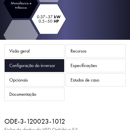
Política de Privacidade
Monofásico e
trifásico
Mapa do site
0.37–37
kW
0.5–50
HP
iSource
Logar
Visão geral
Recursos
Configuração do inversor
Especificações
Opcionais
Estudos de caso
Documentação
ODE-3-120023-1012
Ficha de dados do VFD Optidrive E3