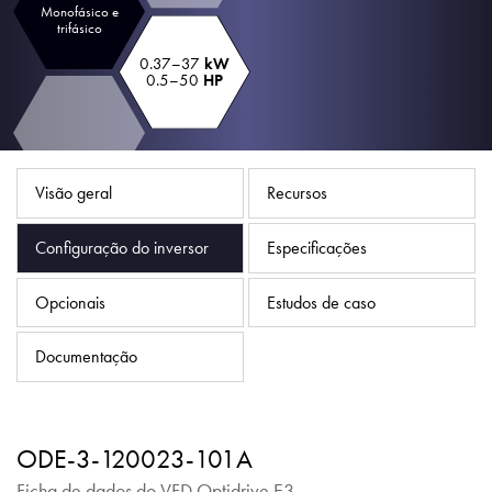
Política de Privacidade
Monofásico e
trifásico
Mapa do site
0.37–37
kW
0.5–50
HP
iSource
Logar
Visão geral
Recursos
Configuração do inversor
Especificações
Opcionais
Estudos de caso
Documentação
ODE-3-120023-101A
Ficha de dados do VFD Optidrive E3