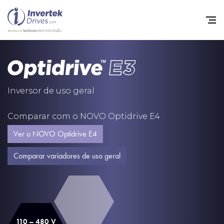
Início
Inversores de frequência va
Inversor de uso geral
Suporte
Comparar com o NOVO Optidrive E4
Sustentabilidade
Ver o NOVO Optidrive E4
Notícias
Comparar variadores de uso geral
Carreiras
Sobre
Contato
110 – 480 V