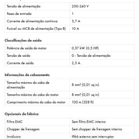
Tensão de alimentação
200-240 V
Fases de entrada
1
Corrente de alimentação contínua
3,7 A
Fusível ou MCB de alimentação (Tipo B)
10 A
Classificações de saída
Potência de saída do motor
0,37 kW (0,5 HP)
Tensão de saída
0 - Tensão de alimentação
Corrente de saída
2,3 A
Informações de cabeamento
Tamanho máximo do cabo de
8 mm² (0,01 sq in)
alimentação
Tamanho máximo do cabo do motor
8 mm² (0,01 sq in)
Comprimento máximo do cabo do motor
100 m (328 ft)
Opcionais de fábrica
Filtro EMC
Sem filtro EMC interno
Chopper de frenagem
Sem chopper de frenagem interno
Invólucro
IP66 externo sem interruptor