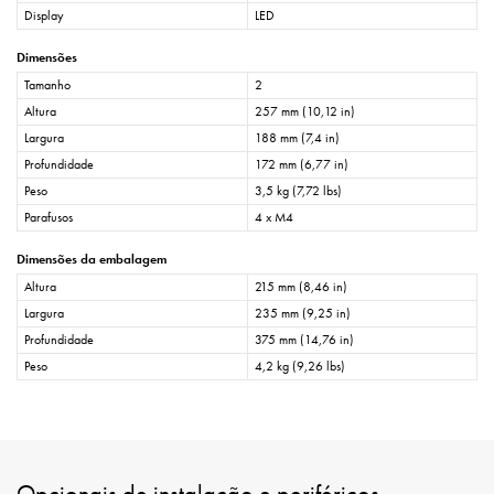
Display
LED
Dimensões
Tamanho
2
Altura
257 mm (10,12 in)
Largura
188 mm (7,4 in)
Profundidade
172 mm (6,77 in)
Peso
3,5 kg (7,72 lbs)
Parafusos
4 x M4
Dimensões da embalagem
Altura
215 mm (8,46 in)
Largura
235 mm (9,25 in)
Profundidade
375 mm (14,76 in)
Peso
4,2 kg (9,26 lbs)
Opcionais de instalação e periféricos