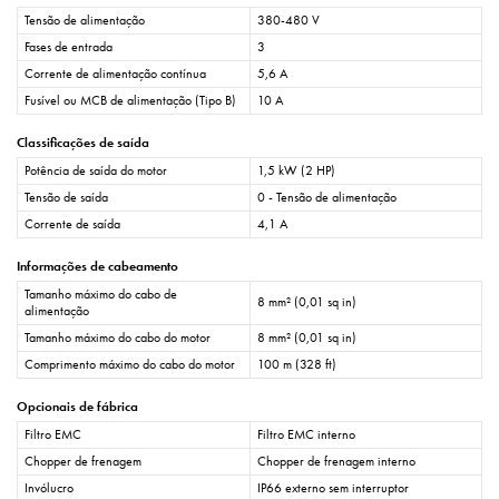
Tensão de alimentação
380-480 V
Fases de entrada
3
Corrente de alimentação contínua
5,6 A
Fusível ou MCB de alimentação (Tipo B)
10 A
Classificações de saída
Potência de saída do motor
1,5 kW (2 HP)
Tensão de saída
0 - Tensão de alimentação
Corrente de saída
4,1 A
Informações de cabeamento
Tamanho máximo do cabo de
8 mm² (0,01 sq in)
alimentação
Tamanho máximo do cabo do motor
8 mm² (0,01 sq in)
Comprimento máximo do cabo do motor
100 m (328 ft)
Opcionais de fábrica
Filtro EMC
Filtro EMC interno
Chopper de frenagem
Chopper de frenagem interno
Invólucro
IP66 externo sem interruptor