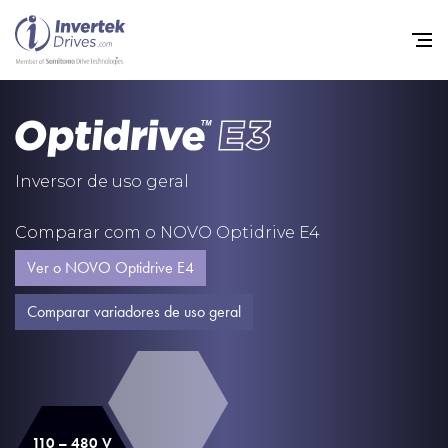
Início
Inversores de frequência va
Inversor de uso geral
Suporte
Comparar com o NOVO Optidrive E4
Sustentabilidade
Ver o NOVO Optidrive E4
Notícias
Comparar variadores de uso geral
Carreiras
Sobre
Contato
110 – 480 V