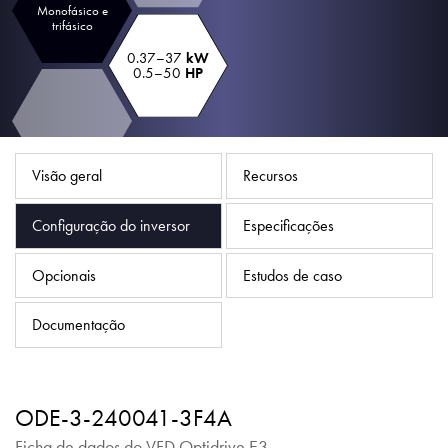
Política de Privacidade
Monofásico e
trifásico
Mapa do site
0.37–37
kW
0.5–50
HP
iSource
Logar
Visão geral
Recursos
Configuração do inversor
Especificações
Opcionais
Estudos de caso
Documentação
ODE-3-240041-3F4A
Ficha de dados do VFD Optidrive E3