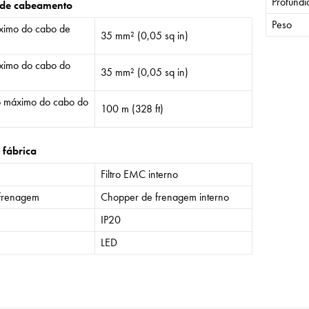
Profund
 de cabeamento
Peso
imo do cabo de
35 mm² (0,05 sq in)
imo do cabo do
35 mm² (0,05 sq in)
 máximo do cabo do
100 m (328 ft)
 fábrica
Filtro EMC interno
frenagem
Chopper de frenagem interno
IP20
LED