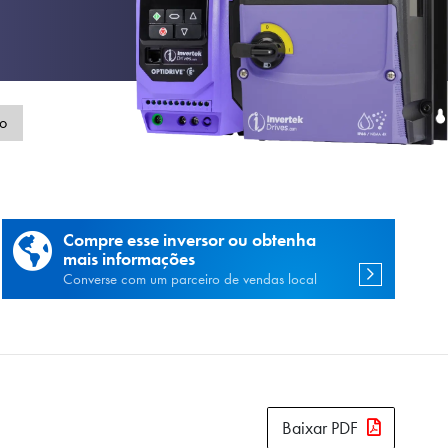
de
o
Compre esse inversor ou obtenha
mais informações
Converse com um parceiro de vendas local
Baixar PDF