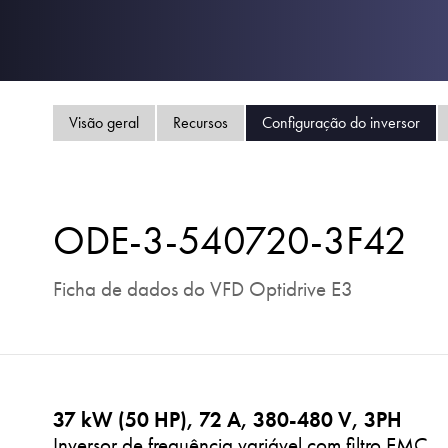
Visão geral
Recursos
Configuração do inversor
ODE-3-540720-3F42
Ficha de dados do VFD Optidrive E3
37 kW (50 HP), 72 A, 380-480 V, 3PH
Inversor de frequência variável com filtro EMC