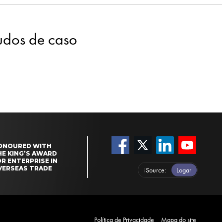
tudos de caso
ONOURED WITH
HE KING’S AWARD
R ENTERPRISE IN
VERSEAS TRADE
iSource
Logar
Política de Privacidade
Mapa do site