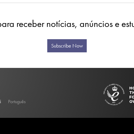
para receber notícias, anúncios e es
Subscribe Now
H
T
FO
i
Português
O