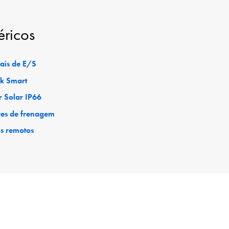
éricos
ais de E/S
ck Smart
r Solar IP66
res de frenagem
os remotos