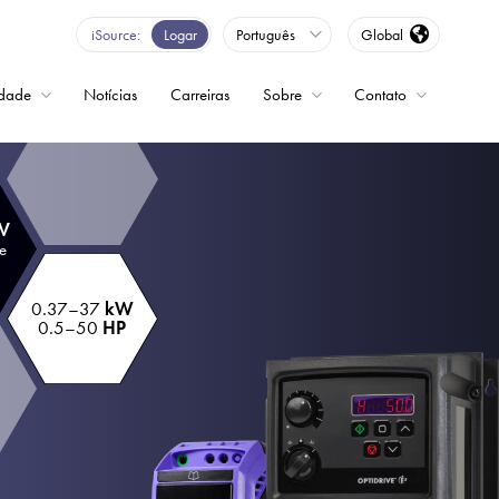
iSource
Logar
Português
Global
idade
Notícias
Carreiras
Sobre
Contato
ncia variável
 V
e
0.37–37
kW
0.5–50
HP