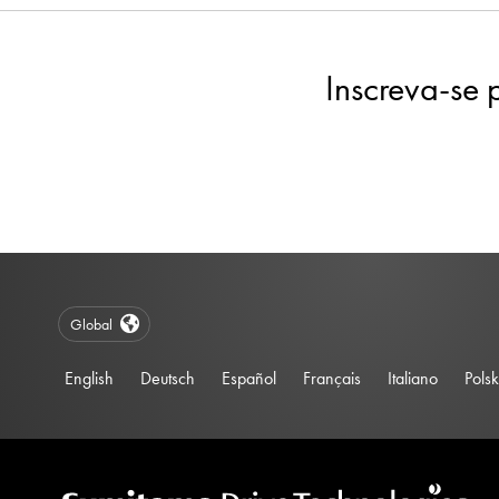
Inscreva-se 
Global
English
Deutsch
Español
Français
Italiano
Polsk