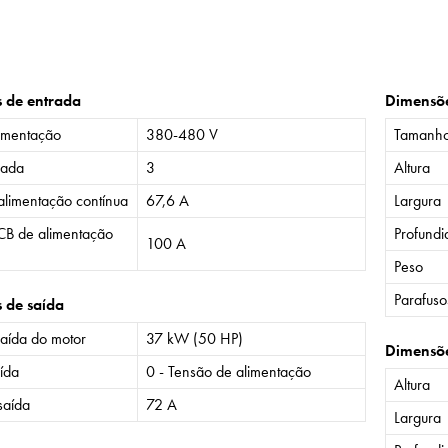
s de entrada
Dimensõ
imentação
380-480 V
Tamanh
rada
3
Altura
alimentação contínua
67,6 A
Largura
CB de alimentação
Profund
100 A
Peso
Parafuso
s de saída
saída do motor
37 kW (50 HP)
Dimensõ
ída
0 - Tensão de alimentação
Altura
saída
72 A
Largura