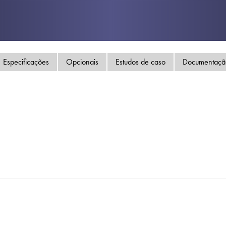
Política de Privacida
Mapa do site
iSource
Logar
Especificações
Opcionais
Estudos de caso
Documentaçã