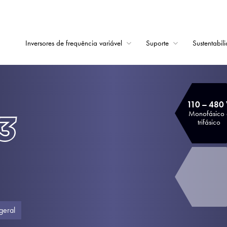
Inversores de frequência variável
Suporte
Sustentabil
Início
Inversores de frequê
110 – 480
Suporte
Monofásico 
trifásico
Sustentabilidade
Notícias
Carreiras
Sobre
geral
Contato