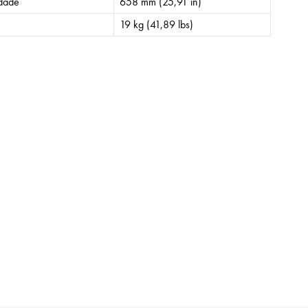
idade
658 mm (25,91 in)
19 kg (41,89 lbs)