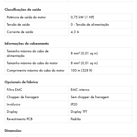
Classificações de saída
Potência de saída do motor
0,75 kW (1 HP)
Tensão de saída
0 - Tensão de alimentação
Corrente de saída
4,3 A
Informações de cabeamento
Tamanho máximo do cabo de
8 mm² (0,01 sq in)
alimentação
Tamanho máximo do cabo do motor
8 mm² (0,01 sq in)
Comprimento máximo do cabo do motor
100 m (328 ft)
Opcionais de fábrica
Filtro EMC
EMC interno
Chopper de frenagem
Sem chopper de frenagem
Invólucro
IP20
Display
Display TFT
Revestimento PCB
Padrão
Dimensões