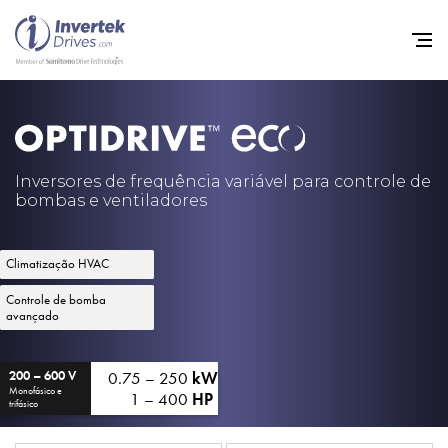
Início
Inversores de frequência va
Inversores de frequência variável para controle de
bombas e ventiladores
Suporte
Sustentabilidade
Climatização HVAC
Notícias
Controle de bomba
avançado
Carreiras
Sobre
0.75 – 250
kW
200 – 600 V
Monofásico e
1 – 400
HP
trifásico
Contato