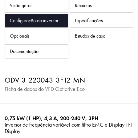
Política de Privacidade
Visão geral
Recursos
Mapa do site
Configuração do inversor
Especificações
iSource
Logar
Opcionais
Estudos de caso
Documentação
ODV-3-220043-3F12-MN
Ficha de dados do VFD Optidrive Eco
0,75 kW (1 HP), 4,3 A, 200-240 V, 3PH
Inversor de frequência variável com filtro EMC e Display TFT
Display