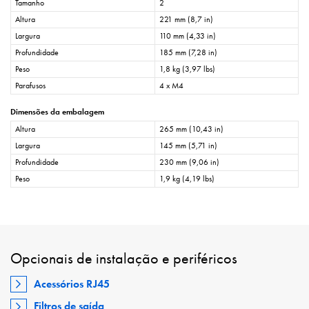
Tamanho
2
Altura
221 mm (8,7 in)
Largura
110 mm (4,33 in)
Profundidade
185 mm (7,28 in)
Peso
1,8 kg (3,97 lbs)
Parafusos
4 x M4
Dimensões da embalagem
Altura
265 mm (10,43 in)
Largura
145 mm (5,71 in)
Profundidade
230 mm (9,06 in)
Peso
1,9 kg (4,19 lbs)
Opcionais de instalação e periféricos
Acessórios RJ45
Filtros de saída