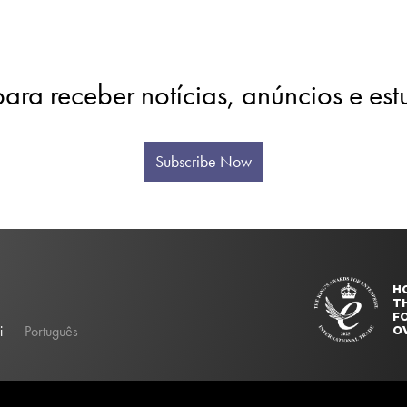
para receber notícias, anúncios e es
Subscribe Now
H
T
FO
i
Português
O