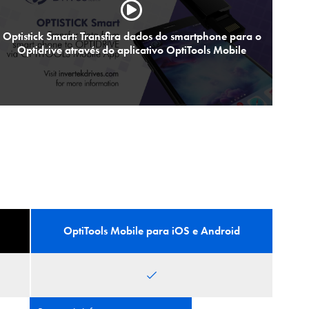
Optistick Smart: Transfira dados do smartphone para o
Optidrive através do aplicativo OptiTools Mobile
OptiTools Mobile para iOS e Android