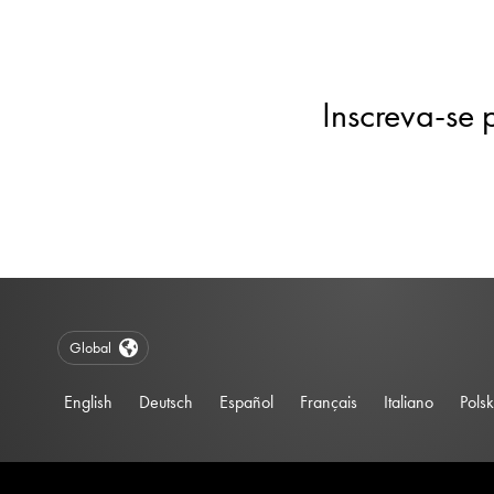
Inscreva-se 
Global
English
Deutsch
Español
Français
Italiano
Polsk