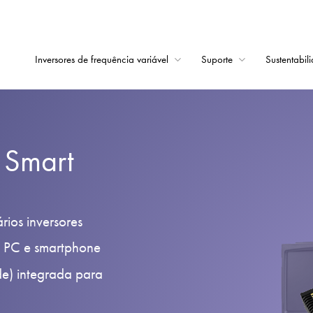
Inversores de frequência variável
Suporte
Sustentabil
Início
Inversores de frequê
k Smart
Suporte
Sustentabilidade
Notícias
rios inversores
Carreiras
a PC e smartphone
Sobre
e) integrada para
Contato