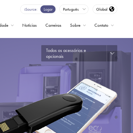
iSource
Logar
Português
Global
idade
Notícias
Carreiras
Sobre
Contato
Todos os acessórios e
ncia variável
opcionais