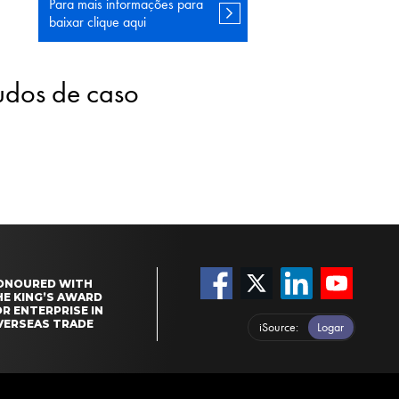
Para mais informações
para
baixar clique aqui
tudos de caso
ONOURED WITH
HE KING’S AWARD
R ENTERPRISE IN
VERSEAS TRADE
iSource
Logar