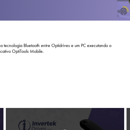
Política de Privacida
Mapa do site
iSource
Logar
 a tecnologia Bluetooth entre Optidrives e um PC executando o
cativo OptiTools Mobile.