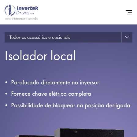
Todos os acessórios e opcionais
Início
Isolador local
Inversores de frequência va
Suporte
Sustentabilidade
Parafusado diretamente no inversor
Notícias
Fornece chave elétrica completa
Carreiras
Possibilidade de bloquear na posição desligada
Sobre
Contato