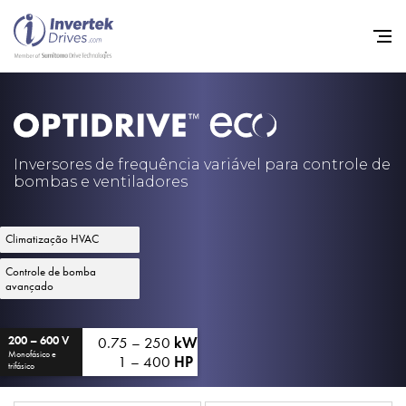
Início
Inversores de frequência va
Inversores de frequência variável para controle de
bombas e ventiladores
Suporte
Sustentabilidade
Climatização HVAC
Notícias
Controle de bomba
avançado
Carreiras
Sobre
0.75 – 250
kW
200 – 600 V
Monofásico e
1 – 400
HP
trifásico
Contato