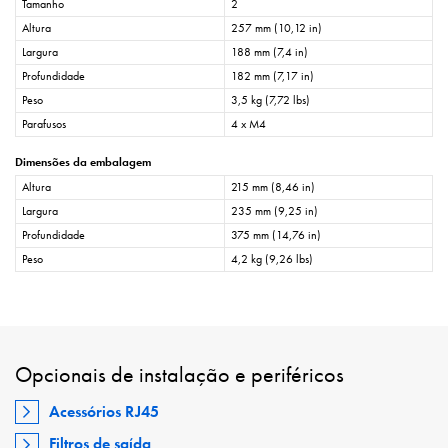
Tamanho
2
Altura
257 mm (10,12 in)
Largura
188 mm (7,4 in)
Profundidade
182 mm (7,17 in)
Peso
3,5 kg (7,72 lbs)
Parafusos
4 x M4
Dimensões da embalagem
Altura
215 mm (8,46 in)
Largura
235 mm (9,25 in)
Profundidade
375 mm (14,76 in)
Peso
4,2 kg (9,26 lbs)
Opcionais de instalação e periféricos
Acessórios RJ45
Filtros de saída