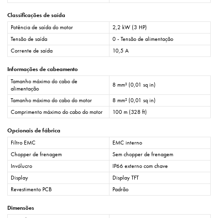
Classificações de saída
Potência de saída do motor
2,2 kW (3 HP)
Tensão de saída
0 - Tensão de alimentação
Corrente de saída
10,5 A
Informações de cabeamento
Tamanho máximo do cabo de
8 mm² (0,01 sq in)
alimentação
Tamanho máximo do cabo do motor
8 mm² (0,01 sq in)
Comprimento máximo do cabo do motor
100 m (328 ft)
Opcionais de fábrica
Filtro EMC
EMC interno
Chopper de frenagem
Sem chopper de frenagem
Invólucro
IP66 externo com chave
Display
Display TFT
Revestimento PCB
Padrão
Dimensões