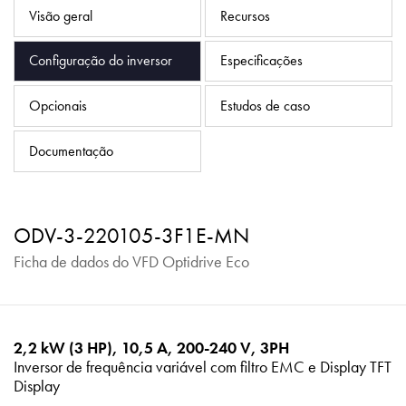
Política de Privacidade
Visão geral
Recursos
Mapa do site
Configuração do inversor
Especificações
iSource
Logar
Opcionais
Estudos de caso
Documentação
ODV-3-220105-3F1E-MN
Ficha de dados do VFD Optidrive Eco
2,2 kW (3 HP), 10,5 A, 200-240 V, 3PH
Inversor de frequência variável com filtro EMC e Display TFT
Display