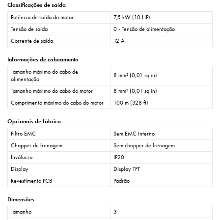
Classificações de saída
Potência de saída do motor
7,5 kW (10 HP)
Tensão de saída
0 - Tensão de alimentação
Corrente de saída
12 A
Informações de cabeamento
Tamanho máximo do cabo de
8 mm² (0,01 sq in)
alimentação
Tamanho máximo do cabo do motor
8 mm² (0,01 sq in)
Comprimento máximo do cabo do motor
100 m (328 ft)
Opcionais de fábrica
Filtro EMC
Sem EMC interno
Chopper de frenagem
Sem chopper de frenagem
Invólucro
IP20
Display
Display TFT
Revestimento PCB
Padrão
Dimensões
Tamanho
3