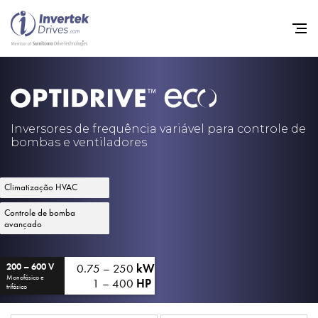
Início
Inversores de frequência va
Inversores de frequência variável para controle de
bombas e ventiladores
Suporte
Sustentabilidade
Climatização HVAC
Notícias
Controle de bomba
avançado
Carreiras
Sobre
0.75 – 250
kW
200 – 600 V
Monofásico e
1 – 400
HP
trifásico
Contato