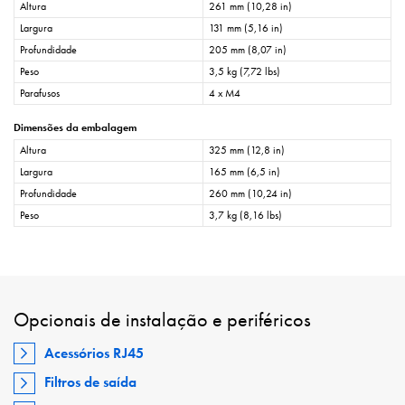
Altura
261 mm (10,28 in)
Largura
131 mm (5,16 in)
Profundidade
205 mm (8,07 in)
Peso
3,5 kg (7,72 lbs)
Parafusos
4 x M4
Dimensões da embalagem
Altura
325 mm (12,8 in)
Largura
165 mm (6,5 in)
Profundidade
260 mm (10,24 in)
Peso
3,7 kg (8,16 lbs)
Opcionais de instalação e periféricos
Acessórios RJ45
Filtros de saída