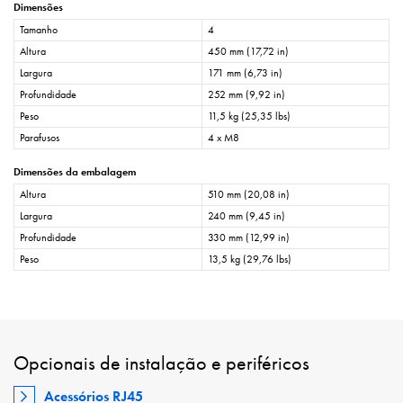
Dimensões
Tamanho
4
Altura
450 mm (17,72 in)
Largura
171 mm (6,73 in)
Profundidade
252 mm (9,92 in)
Peso
11,5 kg (25,35 lbs)
Parafusos
4 x M8
Dimensões da embalagem
Altura
510 mm (20,08 in)
Largura
240 mm (9,45 in)
Profundidade
330 mm (12,99 in)
Peso
13,5 kg (29,76 lbs)
Opcionais de instalação e periféricos
Acessórios RJ45