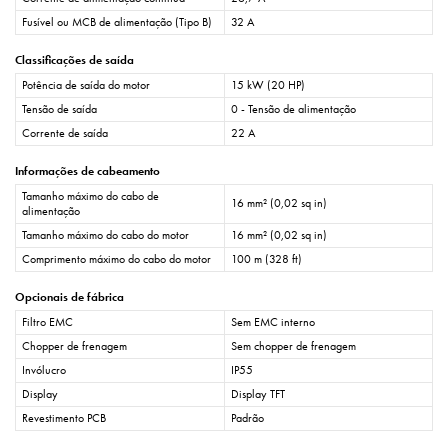
Fusível ou MCB de alimentação (Tipo B)
32 A
Classificações de saída
Potência de saída do motor
15 kW (20 HP)
Tensão de saída
0 - Tensão de alimentação
Corrente de saída
22 A
Informações de cabeamento
Tamanho máximo do cabo de
16 mm² (0,02 sq in)
alimentação
Tamanho máximo do cabo do motor
16 mm² (0,02 sq in)
Comprimento máximo do cabo do motor
100 m (328 ft)
Opcionais de fábrica
Filtro EMC
Sem EMC interno
Chopper de frenagem
Sem chopper de frenagem
Invólucro
IP55
Display
Display TFT
Revestimento PCB
Padrão