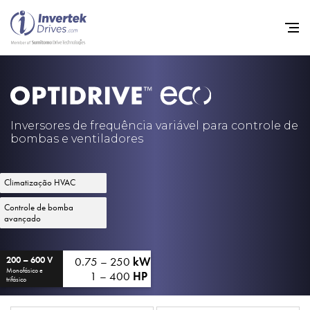
Início
Inversores de frequência va
Inversores de frequência variável para controle de
bombas e ventiladores
Suporte
Sustentabilidade
Climatização HVAC
Notícias
Controle de bomba
avançado
Carreiras
Sobre
0.75 – 250
kW
200 – 600 V
Monofásico e
1 – 400
HP
trifásico
Contato