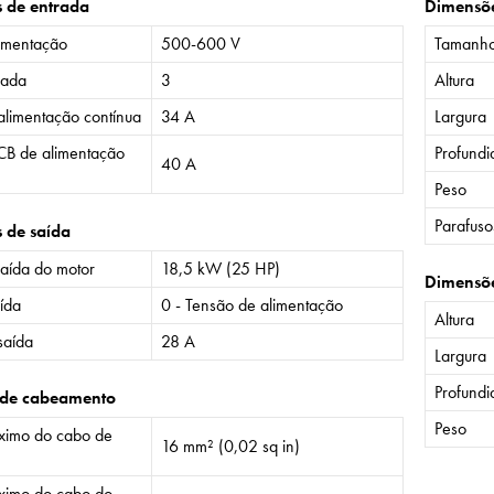
s de entrada
Dimensõ
imentação
500-600 V
Tamanh
rada
3
Altura
alimentação contínua
34 A
Largura
CB de alimentação
Profund
40 A
Peso
Parafuso
s de saída
saída do motor
18,5 kW (25 HP)
Dimensõ
ída
0 - Tensão de alimentação
Altura
saída
28 A
Largura
Profund
 de cabeamento
Peso
imo do cabo de
16 mm² (0,02 sq in)
imo do cabo do