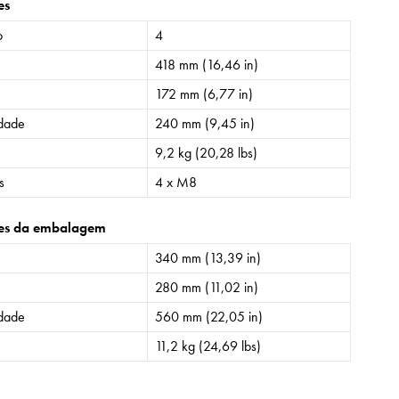
es
o
4
418 mm (16,46 in)
172 mm (6,77 in)
idade
240 mm (9,45 in)
9,2 kg (20,28 lbs)
s
4 x M8
es da embalagem
340 mm (13,39 in)
280 mm (11,02 in)
idade
560 mm (22,05 in)
11,2 kg (24,69 lbs)