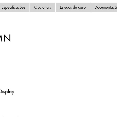
Política de Privacida
Especificações
Opcionais
Estudos de caso
Documentaçã
Mapa do site
iSource
Logar
MN
Display