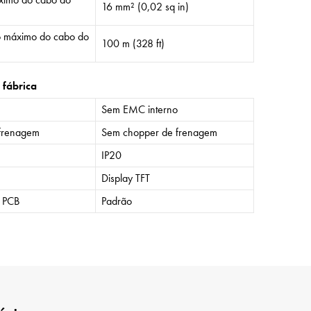
16 mm² (0,02 sq in)
 máximo do cabo do
100 m (328 ft)
 fábrica
Sem EMC interno
frenagem
Sem chopper de frenagem
IP20
Display TFT
o PCB
Padrão