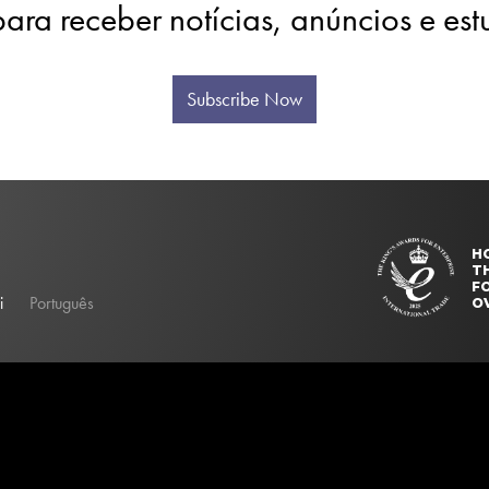
para receber notícias, anúncios e es
Subscribe Now
H
T
FO
i
Português
O