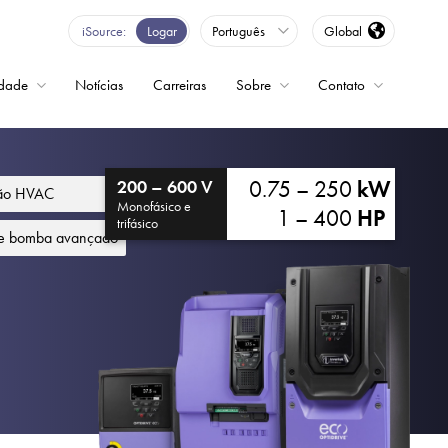
iSource
Logar
Português
Global
idade
Notícias
Carreiras
Sobre
Contato
ncia variável
0.75 – 250
kW
200 – 600 V
ção HVAC
Monofásico e
1 – 400
HP
trifásico
de bomba avançado