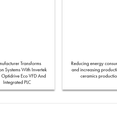
ufacturer Transforms
Reducing energy consu
tion Systems With Invertek
and increasing productiv
s Optidrive Eco VFD And
ceramics producti
Integrated PLC