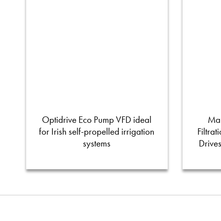
Optidrive Eco Pump VFD ideal
Man
for Irish self-propelled irrigation
Filtra
systems
Drive