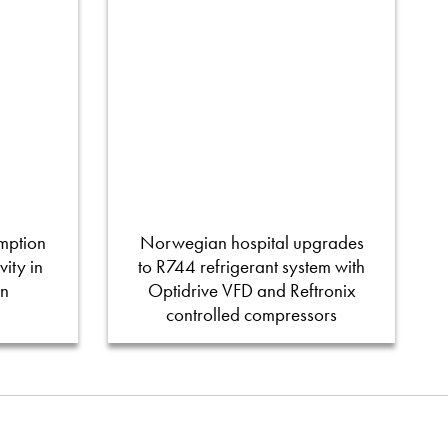
mption
Norwegian hospital upgrades
ity in
to R744 refrigerant system with
on
Optidrive VFD and Reftronix
controlled compressors