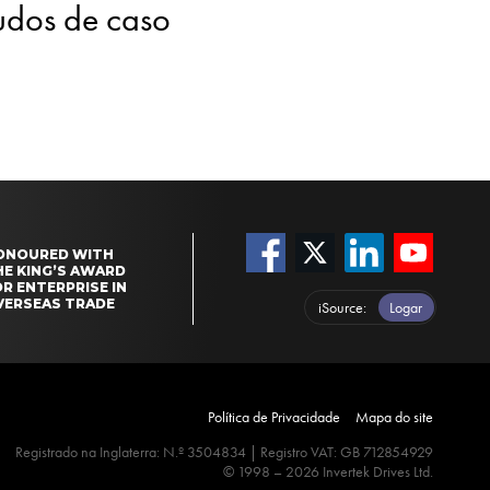
tudos de caso
ONOURED WITH
HE KING’S AWARD
R ENTERPRISE IN
VERSEAS TRADE
iSource
Logar
Política de Privacidade
Mapa do site
Registrado na Inglaterra: N.º 3504834 | Registro VAT: GB 712854929
© 1998 – 2026 Invertek Drives Ltd.