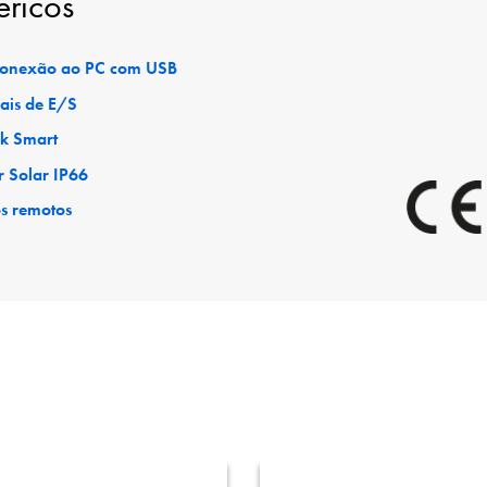
éricos
 conexão ao PC com USB
ais de E/S
ck Smart
r Solar IP66
os remotos