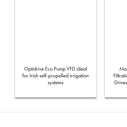
Optidrive Eco Pump VFD ideal
Man
for Irish self-propelled irrigation
Filtra
systems
Drive