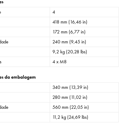
es
o
4
418 mm (16,46 in)
172 mm (6,77 in)
idade
240 mm (9,45 in)
9,2 kg (20,28 lbs)
s
4 x M8
es da embalagem
340 mm (13,39 in)
280 mm (11,02 in)
idade
560 mm (22,05 in)
11,2 kg (24,69 lbs)