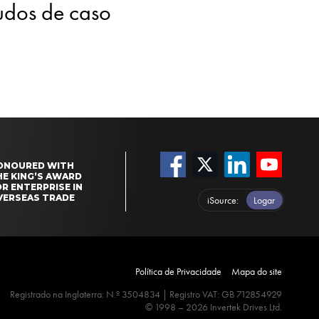
tudos de caso
ONOURED WITH
HE KING’S AWARD
R ENTERPRISE IN
VERSEAS TRADE
iSource
Logar
Política de Privacidade
Mapa do site
Registrado na Inglaterra: N.º 3504834 | Registro VAT: GB 712854929
© 1998 – 2026 Invertek Drives Ltd.