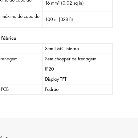
16 mm² (0,02 sq in)
 máximo do cabo do
100 m (328 ft)
 fábrica
Sem EMC interno
frenagem
Sem chopper de frenagem
IP20
Display TFT
o PCB
Padrão