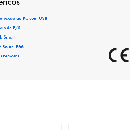
éricos
 conexão ao PC com USB
ais de E/S
ck Smart
r Solar IP66
os remotos