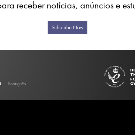
para receber notícias, anúncios e es
Subscribe Now
H
T
FO
i
Português
O