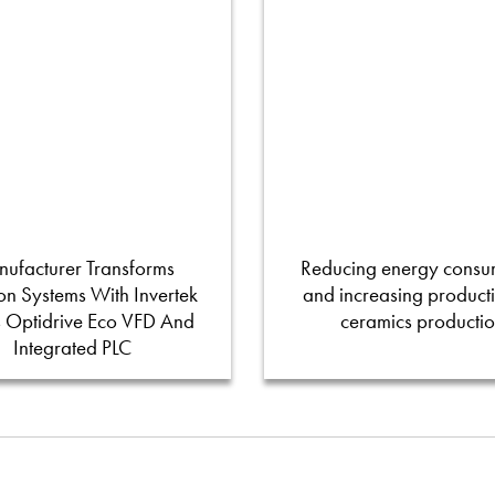
ufacturer Transforms
Reducing energy consu
tion Systems With Invertek
and increasing productiv
s Optidrive Eco VFD And
ceramics producti
Integrated PLC