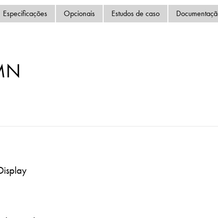
Política de Privacida
Especificações
Opcionais
Estudos de caso
Documentaçã
Mapa do site
iSource
Logar
MN
Display