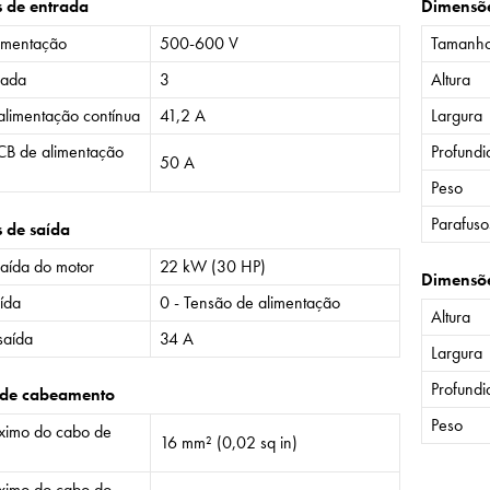
s de entrada
Dimensõ
imentação
500-600 V
Tamanh
rada
3
Altura
alimentação contínua
41,2 A
Largura
CB de alimentação
Profund
50 A
Peso
Parafuso
s de saída
saída do motor
22 kW (30 HP)
Dimensõ
ída
0 - Tensão de alimentação
Altura
saída
34 A
Largura
Profund
 de cabeamento
Peso
imo do cabo de
16 mm² (0,02 sq in)
imo do cabo do