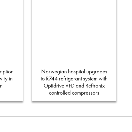
mption
Norwegian hospital upgrades
ity in
to R744 refrigerant system with
on
Optidrive VFD and Reftronix
controlled compressors