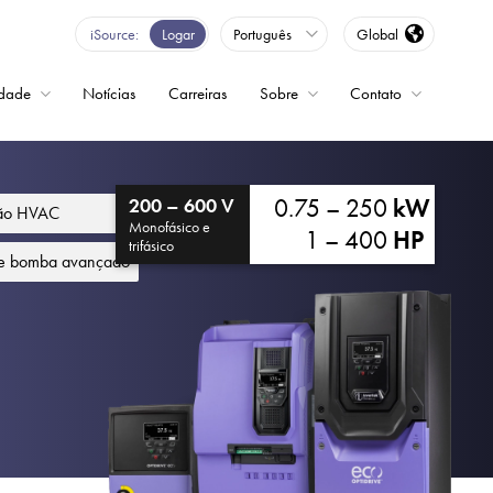
iSource
Logar
Português
Global
idade
Notícias
Carreiras
Sobre
Contato
ncia variável
0.75 – 250
kW
200 – 600 V
ção HVAC
Monofásico e
1 – 400
HP
trifásico
de bomba avançado