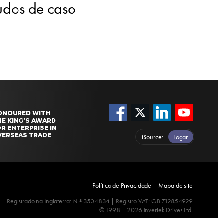
tudos de caso
ONOURED WITH
HE KING’S AWARD
R ENTERPRISE IN
VERSEAS TRADE
iSource
Logar
Política de Privacidade
Mapa do site
Registrado na Inglaterra: N.º 3504834 | Registro VAT: GB 712854929
© 1998 – 2026 Invertek Drives Ltd.