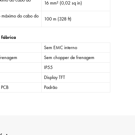
16 mm² (0,02 sq in)
 máximo do cabo do
100 m (328 ft)
 fábrica
Sem EMC interno
frenagem
Sem chopper de frenagem
IP55
Display TFT
o PCB
Padrão