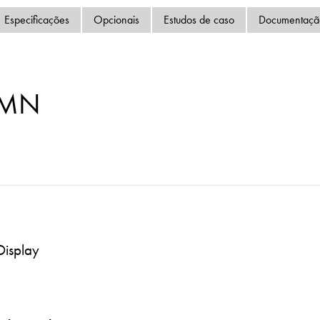
Política de Privacida
Especificações
Opcionais
Estudos de caso
Documentaçã
Mapa do site
iSource
Logar
-MN
Display