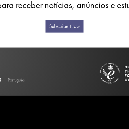
para receber notícias, anúncios e es
Subscribe Now
H
T
FO
i
Português
O