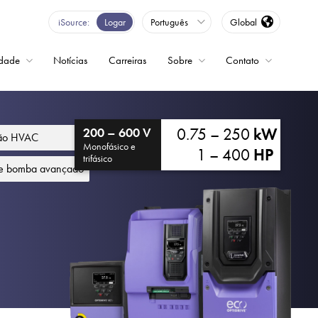
iSource
Logar
Português
Global
idade
Notícias
Carreiras
Sobre
Contato
ncia variável
0.75 – 250
kW
200 – 600 V
ção HVAC
Monofásico e
1 – 400
HP
trifásico
de bomba avançado