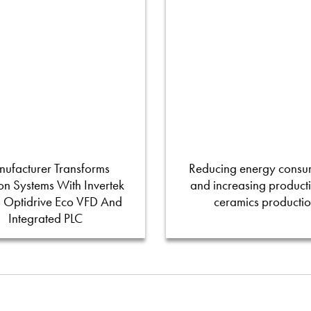
ufacturer Transforms
Reducing energy consu
tion Systems With Invertek
and increasing productiv
s Optidrive Eco VFD And
ceramics producti
Integrated PLC