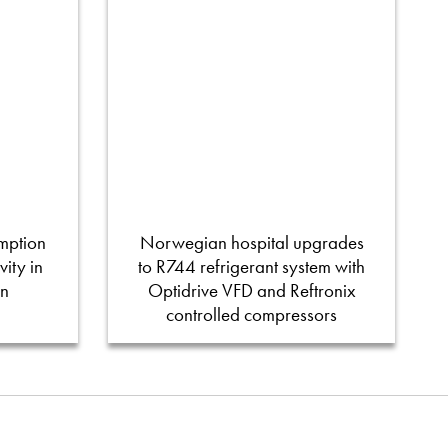
mption
Norwegian hospital upgrades
ity in
to R744 refrigerant system with
on
Optidrive VFD and Reftronix
controlled compressors