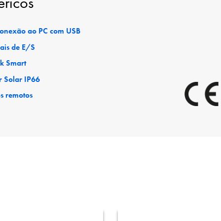
éricos
 conexão ao PC com USB
ais de E/S
ck Smart
r Solar IP66
os remotos