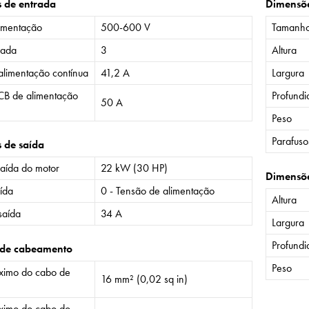
s de entrada
Dimensõ
imentação
500-600 V
Tamanh
rada
3
Altura
alimentação contínua
41,2 A
Largura
CB de alimentação
Profund
50 A
Peso
Parafuso
s de saída
saída do motor
22 kW (30 HP)
Dimensõ
ída
0 - Tensão de alimentação
Altura
saída
34 A
Largura
Profund
 de cabeamento
Peso
imo do cabo de
16 mm² (0,02 sq in)
imo do cabo do