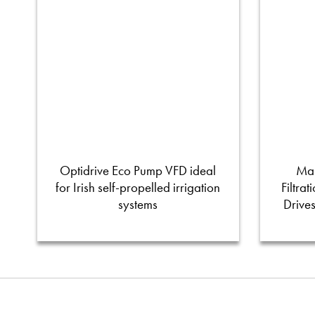
Optidrive Eco Pump VFD ideal
Man
for Irish self-propelled irrigation
Filtra
systems
Drive