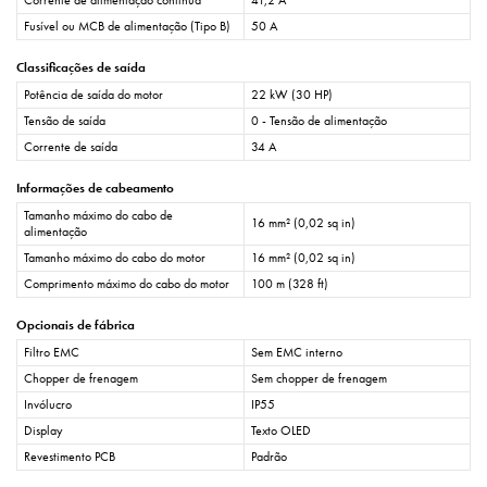
Fusível ou MCB de alimentação (Tipo B)
50 A
Classificações de saída
Potência de saída do motor
22 kW (30 HP)
Tensão de saída
0 - Tensão de alimentação
Corrente de saída
34 A
Informações de cabeamento
Tamanho máximo do cabo de
16 mm² (0,02 sq in)
alimentação
Tamanho máximo do cabo do motor
16 mm² (0,02 sq in)
Comprimento máximo do cabo do motor
100 m (328 ft)
Opcionais de fábrica
Filtro EMC
Sem EMC interno
Chopper de frenagem
Sem chopper de frenagem
Invólucro
IP55
Display
Texto OLED
Revestimento PCB
Padrão