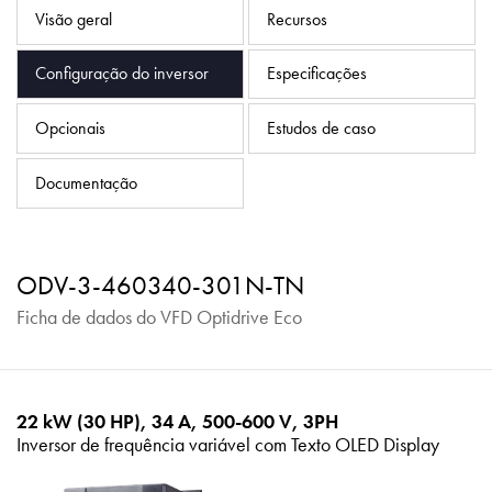
Política de Privacidade
Visão geral
Recursos
Mapa do site
Configuração do inversor
Especificações
iSource
Logar
Opcionais
Estudos de caso
Documentação
ODV-3-460340-301N-TN
Ficha de dados do VFD Optidrive Eco
22 kW (30 HP), 34 A, 500-600 V, 3PH
Inversor de frequência variável com Texto OLED Display