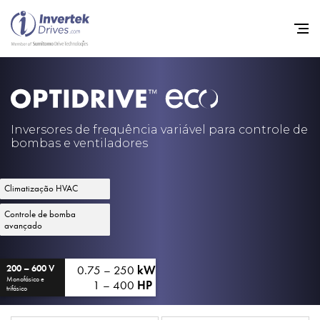
Início
Inversores de frequência va
Inversores de frequência variável para controle de
bombas e ventiladores
Suporte
Sustentabilidade
Climatização HVAC
Notícias
Controle de bomba
avançado
Carreiras
Sobre
0.75 – 250
kW
200 – 600 V
Monofásico e
1 – 400
HP
trifásico
Contato