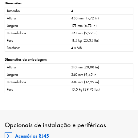
Dimensões
Tamanho
4
Altura
450 mm (17,72 in)
Largura
171 mm (6,73 in)
Profundidade
252 mm (9,92 in)
Peso
11,5 kg (25,35 lbs)
Parafusos
4 x M8
Dimensões da embalagem
Altura
510 mm (20,08 in)
Largura
240 mm (9,45 in)
Profundidade
330 mm (12,99 in)
Peso
13,5 kg (29,76 lbs)
Opcionais de instalação e periféricos
Acessórios RJ45