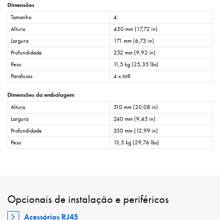
Dimensões
Tamanho
4
Altura
450 mm (17,72 in)
Largura
171 mm (6,73 in)
Profundidade
252 mm (9,92 in)
Peso
11,5 kg (25,35 lbs)
Parafusos
4 x M8
Dimensões da embalagem
Altura
510 mm (20,08 in)
Largura
240 mm (9,45 in)
Profundidade
330 mm (12,99 in)
Peso
13,5 kg (29,76 lbs)
Opcionais de instalação e periféricos
Acessórios RJ45