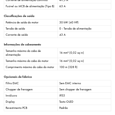
Fusível ou MCB de alimentação (Tipo B)
63 A
Classificações de saída
Potência de saída do motor
30 kW (40 HP)
Tensão de saída
0 - Tensão de alimentação
Corrente de saída
43 A
Informações de cabeamento
Tamanho máximo do cabo de
16 mm² (0,02 sq in)
alimentação
Tamanho máximo do cabo do motor
16 mm² (0,02 sq in)
Comprimento máximo do cabo do motor
100 m (328 ft)
Opcionais de fábrica
Filtro EMC
Sem EMC interno
Chopper de frenagem
Sem chopper de frenagem
Invólucro
IP55
Display
Texto OLED
Revestimento PCB
Padrão