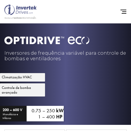
Início
Inversores de frequência va
Inversores de frequência variável para controle de
bombas e ventiladores
Suporte
Sustentabilidade
Climatização HVAC
Notícias
Controle de bomba
avançado
Carreiras
Sobre
0.75 – 250
kW
200 – 600 V
Monofásico e
1 – 400
HP
trifásico
Contato