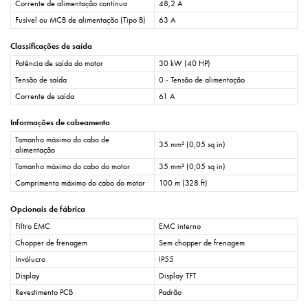
Corrente de alimentação contínua
48,2 A
Fusível ou MCB de alimentação (Tipo B)
63 A
Classificações de saída
Potência de saída do motor
30 kW (40 HP)
Tensão de saída
0 - Tensão de alimentação
Corrente de saída
61 A
Informações de cabeamento
Tamanho máximo do cabo de
35 mm² (0,05 sq in)
alimentação
Tamanho máximo do cabo do motor
35 mm² (0,05 sq in)
Comprimento máximo do cabo do motor
100 m (328 ft)
Opcionais de fábrica
Filtro EMC
EMC interno
Chopper de frenagem
Sem chopper de frenagem
Invólucro
IP55
Display
Display TFT
Revestimento PCB
Padrão