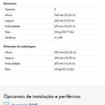
Dimensões
Tamanho
5
Altura
540 mm (21,26 in)
Largura
235 mm (9,25 in)
Profundidade
270 mm (10,63 in)
Peso
23 kg (50,71 lbs)
Parafusos
4 x M8
Dimensões da embalagem
Altura
595 mm (23,43 in)
Largura
350 mm (13,78 in)
Profundidade
375 mm (14,76 in)
Peso
25 kg (55,12 lbs)
Opcionais de instalação e periféricos
Acessórios RJ45