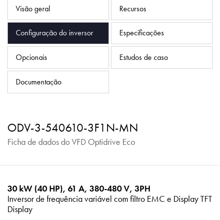
Política de Privacidade
Visão geral
Recursos
Mapa do site
Configuração do inversor
Especificações
iSource
Logar
Opcionais
Estudos de caso
Documentação
ODV-3-540610-3F1N-MN
Ficha de dados do VFD Optidrive Eco
30 kW (40 HP), 61 A, 380-480 V, 3PH
Inversor de frequência variável com filtro EMC e Display TFT
Display