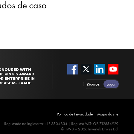
tudos de caso
ONOURED WITH
HE KING’S AWARD
R ENTERPRISE IN
VERSEAS TRADE
iSource
Logar
Política de Privacidade
Mapa do site
Registrado na Inglaterra: N.º 3504834 | Registro VAT: GB 712854929
© 1998 – 2026 Invertek Drives Ltd.