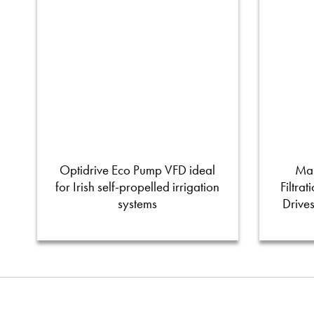
Optidrive Eco Pump VFD ideal
Man
for Irish self-propelled irrigation
Filtra
systems
Drive