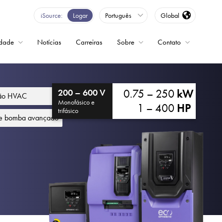
iSource
Logar
Português
Global
idade
Notícias
Carreiras
Sobre
Contato
ncia variável
0.75 – 250
kW
200 – 600 V
ção HVAC
Monofásico e
1 – 400
HP
trifásico
de bomba avançado