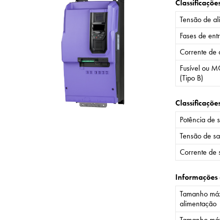
Classificaçõe
Tensão de al
Fases de ent
Corrente de 
Fusível ou M
(Tipo B)
Classificaçõe
Potência de 
Tensão de sa
Corrente de 
Informações
Tamanho máx
alimentação
Tamanho máx