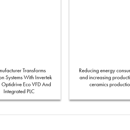
ufacturer Transforms
Reducing energy consu
tion Systems With Invertek
and increasing productiv
s Optidrive Eco VFD And
ceramics producti
Integrated PLC