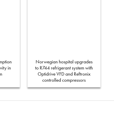
mption
Norwegian hospital upgrades
ity in
to R744 refrigerant system with
on
Optidrive VFD and Reftronix
controlled compressors