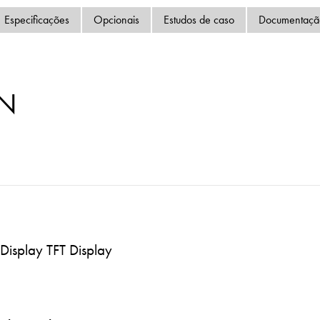
Política de Privacida
Especificações
Opcionais
Estudos de caso
Documentaçã
Mapa do site
iSource
Logar
MN
 Display TFT Display