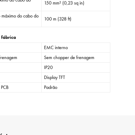
150 mm² (0,23 sq in)
 máximo do cabo do
100 m (328 ft)
 fábrica
EMC interno
frenagem
Sem chopper de frenagem
IP20
Display TFT
o PCB
Padrão