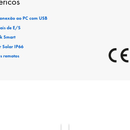
éricos
 conexão ao PC com USB
ais de E/S
ck Smart
r Solar IP66
os remotos