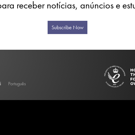
para receber notícias, anúncios e es
Subscribe Now
H
T
FO
i
Português
O