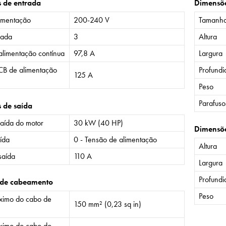
s de entrada
Dimensõ
imentação
200-240 V
Tamanh
rada
3
Altura
alimentação contínua
97,8 A
Largura
CB de alimentação
Profund
125 A
Peso
Parafuso
s de saída
saída do motor
30 kW (40 HP)
Dimensõ
ída
0 - Tensão de alimentação
Altura
saída
110 A
Largura
Profund
 de cabeamento
Peso
imo do cabo de
150 mm² (0,23 sq in)
imo do cabo do