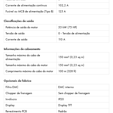
Corrente de alimentação contínua
102,2 A
Fusível ou MCB de alimentação (Tipo B)
125 A
Classificações de saída
Potência de saída do motor
55 kW (75 HP)
Tensão de saída
0 - Tensão de alimentação
Corrente de saída
110 A
Informações de cabeamento
Tamanho máximo do cabo de
150 mm² (0,23 sq in)
alimentação
Tamanho máximo do cabo do motor
150 mm² (0,23 sq in)
Comprimento máximo do cabo do motor
100 m (328 ft)
Opcionais de fábrica
Filtro EMC
EMC interno
Chopper de frenagem
Sem chopper de frenagem
Invólucro
IP20
Display
Display TFT
Revestimento PCB
Padrão