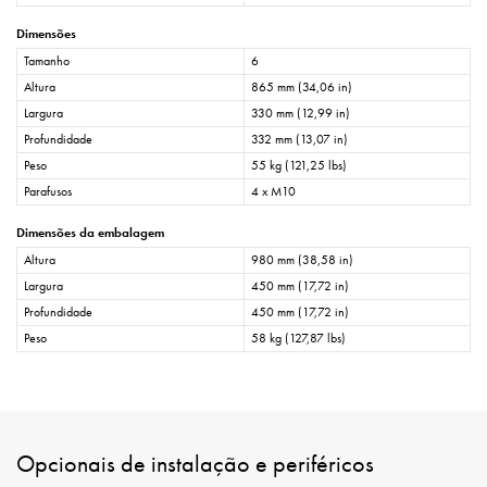
Dimensões
Tamanho
6
Altura
865 mm (34,06 in)
Largura
330 mm (12,99 in)
Profundidade
332 mm (13,07 in)
Peso
55 kg (121,25 lbs)
Parafusos
4 x M10
Dimensões da embalagem
Altura
980 mm (38,58 in)
Largura
450 mm (17,72 in)
Profundidade
450 mm (17,72 in)
Peso
58 kg (127,87 lbs)
Opcionais de instalação e periféricos