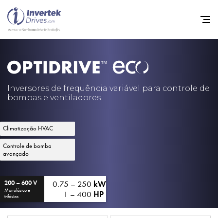
Início
Inversores de frequência va
Inversores de frequência variável para controle de
bombas e ventiladores
Suporte
Sustentabilidade
Climatização HVAC
Notícias
Controle de bomba
avançado
Carreiras
Sobre
0.75 – 250
kW
200 – 600 V
Monofásico e
1 – 400
HP
trifásico
Contato