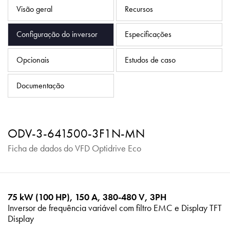
Política de Privacidade
Visão geral
Recursos
Mapa do site
Configuração do inversor
Especificações
iSource
Logar
Opcionais
Estudos de caso
Documentação
ODV-3-641500-3F1N-MN
Ficha de dados do VFD Optidrive Eco
75 kW (100 HP), 150 A, 380-480 V, 3PH
Inversor de frequência variável com filtro EMC e Display TFT
Display