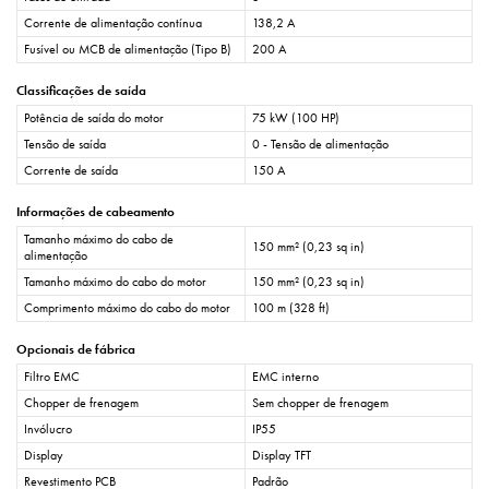
Corrente de alimentação contínua
138,2 A
Fusível ou MCB de alimentação (Tipo B)
200 A
Classificações de saída
Potência de saída do motor
75 kW (100 HP)
Tensão de saída
0 - Tensão de alimentação
Corrente de saída
150 A
Informações de cabeamento
Tamanho máximo do cabo de
150 mm² (0,23 sq in)
alimentação
Tamanho máximo do cabo do motor
150 mm² (0,23 sq in)
Comprimento máximo do cabo do motor
100 m (328 ft)
Opcionais de fábrica
Filtro EMC
EMC interno
Chopper de frenagem
Sem chopper de frenagem
Invólucro
IP55
Display
Display TFT
Revestimento PCB
Padrão