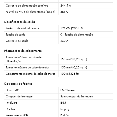
Corrente de alimentação contínua
244,5 A
Fusível ou MCB de alimentação (Tipo B)
315 A
Classificações de saída
Potência de saída do motor
132 kW (200 HP)
Tensão de saída
0 - Tensão de alimentação
Corrente de saída
240 A
Informações de cabeamento
Tamanho máximo do cabo de
150 mm² (0,23 sq in)
alimentação
Tamanho máximo do cabo do motor
150 mm² (0,23 sq in)
Comprimento máximo do cabo do motor
100 m (328 ft)
Opcionais de fábrica
Filtro EMC
EMC interno
Chopper de frenagem
Sem chopper de frenagem
Invólucro
IP55
Display
Display TFT
Revestimento PCB
Padrão