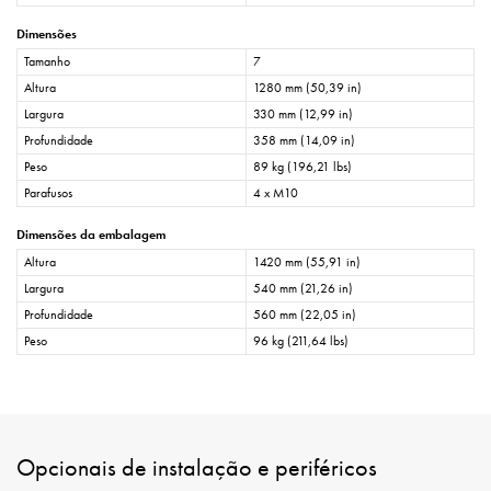
Dimensões
Tamanho
7
Altura
1280 mm (50,39 in)
Largura
330 mm (12,99 in)
Profundidade
358 mm (14,09 in)
Peso
89 kg (196,21 lbs)
Parafusos
4 x M10
Dimensões da embalagem
Altura
1420 mm (55,91 in)
Largura
540 mm (21,26 in)
Profundidade
560 mm (22,05 in)
Peso
96 kg (211,64 lbs)
Opcionais de instalação e periféricos