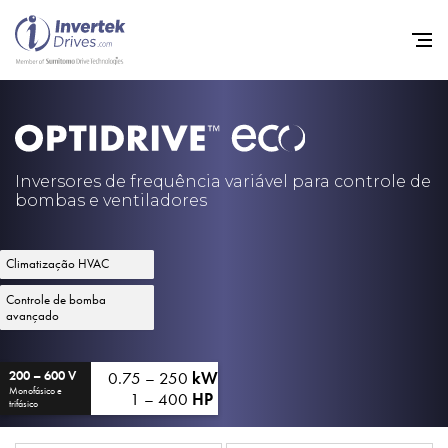
Início
Inversores de frequência va
Inversores de frequência variável para controle de
bombas e ventiladores
Suporte
Sustentabilidade
Climatização HVAC
Notícias
Controle de bomba
avançado
Carreiras
Sobre
0.75 – 250
kW
200 – 600 V
Monofásico e
1 – 400
HP
trifásico
Contato