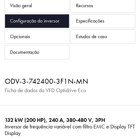
Política de Privacidade
Visão geral
Recursos
Mapa do site
Configuração do inversor
Especificações
iSource
Logar
Opcionais
Estudos de caso
Documentação
ODV-3-742400-3F1N-MN
Ficha de dados do VFD Optidrive Eco
132 kW (200 HP), 240 A, 380-480 V, 3PH
Inversor de frequência variável com filtro EMC e Display TFT
Display