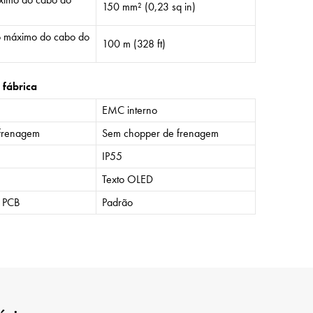
150 mm² (0,23 sq in)
 máximo do cabo do
100 m (328 ft)
 fábrica
EMC interno
frenagem
Sem chopper de frenagem
IP55
Texto OLED
o PCB
Padrão