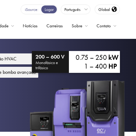
iSource
Logar
Português
Global
idade
Notícias
Carreiras
Sobre
Contato
ncia variável
0.75 – 250
kW
200 – 600 V
ção HVAC
Monofásico e
1 – 400
HP
trifásico
de bomba avançado