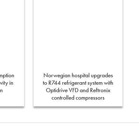
mption
Norwegian hospital upgrades
ity in
to R744 refrigerant system with
on
Optidrive VFD and Reftronix
controlled compressors