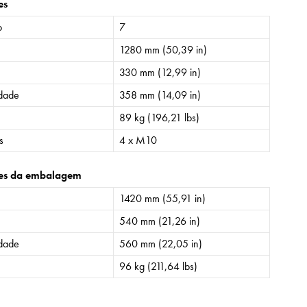
es
o
7
1280 mm (50,39 in)
330 mm (12,99 in)
idade
358 mm (14,09 in)
89 kg (196,21 lbs)
s
4 x M10
es da embalagem
1420 mm (55,91 in)
540 mm (21,26 in)
idade
560 mm (22,05 in)
96 kg (211,64 lbs)