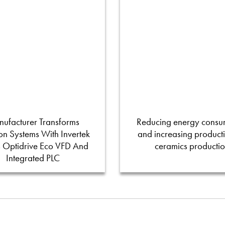
ufacturer Transforms
Reducing energy consu
tion Systems With Invertek
and increasing productiv
s Optidrive Eco VFD And
ceramics producti
Integrated PLC