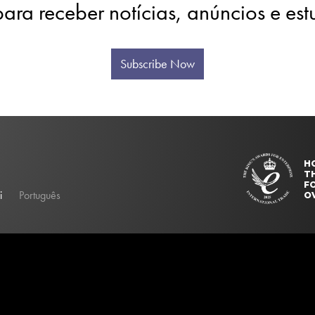
para receber notícias, anúncios e es
Subscribe Now
H
T
FO
i
Português
O