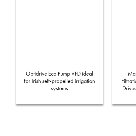
Optidrive Eco Pump VFD ideal
Man
for Irish self-propelled irrigation
Filtra
systems
Drive