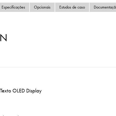
Política de Privacida
Especificações
Opcionais
Estudos de caso
Documentaçã
Mapa do site
iSource
Logar
TN
e Texto OLED Display