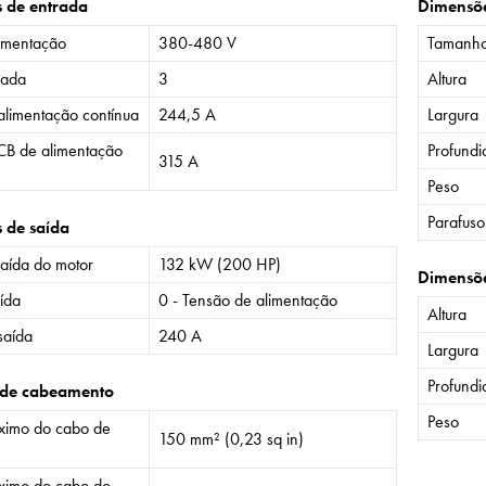
s de entrada
Dimensõ
imentação
380-480 V
Tamanh
rada
3
Altura
alimentação contínua
244,5 A
Largura
CB de alimentação
Profund
315 A
Peso
Parafuso
s de saída
saída do motor
132 kW (200 HP)
Dimensõ
ída
0 - Tensão de alimentação
Altura
saída
240 A
Largura
Profund
 de cabeamento
Peso
imo do cabo de
150 mm² (0,23 sq in)
imo do cabo do