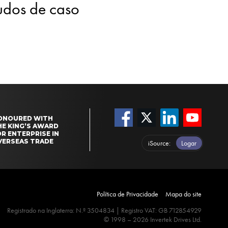
tudos de caso
ONOURED WITH
HE KING’S AWARD
R ENTERPRISE IN
VERSEAS TRADE
iSource
Logar
Política de Privacidade
Mapa do site
Registrado na Inglaterra: N.º 3504834 | Registro VAT: GB 712854929
© 1998 – 2026 Invertek Drives Ltd.