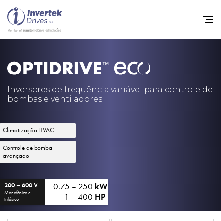
Início
Inversores de frequência va
Inversores de frequência variável para controle de
bombas e ventiladores
Suporte
Sustentabilidade
Climatização HVAC
Notícias
Controle de bomba
avançado
Carreiras
Sobre
0.75 – 250
kW
200 – 600 V
Monofásico e
1 – 400
HP
trifásico
Contato