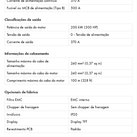
Corrente de alimentação contínua
370 A
Fusível ou MCB de alimentação (Tipo B)
500 A
Classificações de saída
Potência de saída do motor
200 kW (300 HP)
Tensão de saída
0 - Tensão de alimentação
Corrente de saída
370 A
Informações de cabeamento
Tamanho máximo do cabo de
240 mm² (0,37 sq in)
alimentação
Tamanho máximo do cabo do motor
240 mm² (0,37 sq in)
Comprimento máximo do cabo do motor
100 m (328 ft)
Opcionais de fábrica
Filtro EMC
EMC interno
Chopper de frenagem
Sem chopper de frenagem
Invólucro
IP20
Display
Display TFT
Revestimento PCB
Padrão