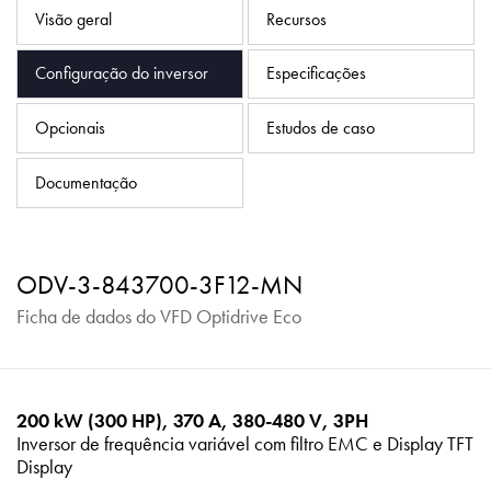
Política de Privacidade
Visão geral
Recursos
Mapa do site
Configuração do inversor
Especificações
iSource
Logar
Opcionais
Estudos de caso
Documentação
ODV-3-843700-3F12-MN
Ficha de dados do VFD Optidrive Eco
200 kW (300 HP), 370 A, 380-480 V, 3PH
Inversor de frequência variável com filtro EMC e Display TFT
Display