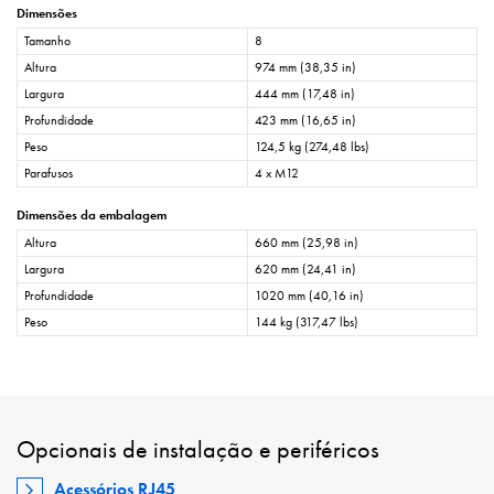
Dimensões
Tamanho
8
Altura
974 mm (38,35 in)
Largura
444 mm (17,48 in)
Profundidade
423 mm (16,65 in)
Peso
124,5 kg (274,48 lbs)
Parafusos
4 x M12
Dimensões da embalagem
Altura
660 mm (25,98 in)
Largura
620 mm (24,41 in)
Profundidade
1020 mm (40,16 in)
Peso
144 kg (317,47 lbs)
Opcionais de instalação e periféricos
Acessórios RJ45