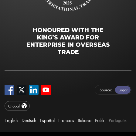
HONOURED WITH THE
KING’S AWARD FOR
ENTERPRISE IN OVERSEAS
TRADE
iSource
Logar
Global
English
Deutsch
Español
Français
Italiano
Polski
Português