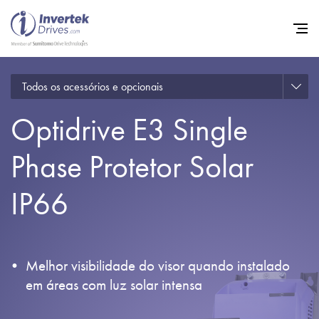
Todos os acessórios e opcionais
Início
Optidrive E3 Single
Inversores de frequência va
Suporte
Phase Protetor Solar
Sustentabilidade
IP66
Notícias
Carreiras
Melhor visibilidade do visor quando instalado
Sobre
em áreas com luz solar intensa
Contato