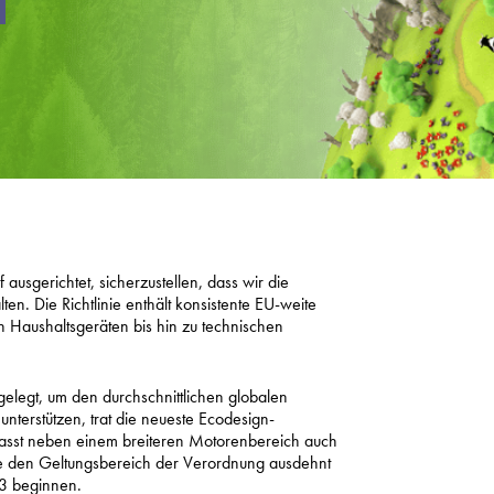
Datenschutzrichtlinie
Sitemap
iSource
Einlogge
ausgerichtet, sicherzustellen, dass wir die
en. Die Richtlinie enthält konsistente EU-weite
 Haushaltsgeräten bis hin zu technischen
tgelegt, um den durchschnittlichen globalen
nterstützen, trat die neueste Ecodesign-
asst neben einem breiteren Motorenbereich auch
die den Geltungsbereich der Verordnung ausdehnt
23 beginnen.