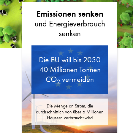
Emissionen senken
und Energieverbrauch
n
senken
Die EU will bis 2030
40 Millionen Tonnen
CO
vermeiden
2
Die Menge an Strom, die
durchschnittlich von über 6 Millionen
Häusern verbraucht wird