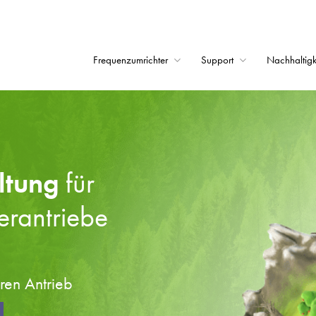
Frequenzumrichter
Support
Nachhaltigk
Startseite
Frequenzumrichter
Support
ltung
für
Nachhaltigkeit
erantriebe
News
Karriere
Unternehmen
hren Antrieb
Kontakt