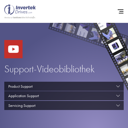
Startseite
Frequenzumrichter
Support
Support-Videobibliothek
Nachhaltigkeit
News
Product Support
Karriere
Application Support
Servicing Support
Unternehmen
Kontakt