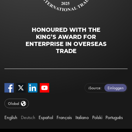
HONOURED WITH THE
KING’S AWARD FOR
ENTERPRISE IN OVERSEAS
TRADE
iSource
Einloggen
Global
English
Deutsch
Español
Français
Italiano
Polski
Português