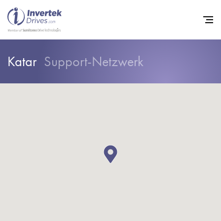
Katar
Support-Netzwerk
Startseite
Frequenzumrichter
Support
Nachhaltigkeit
News
Karriere
Unternehmen
Kontakt