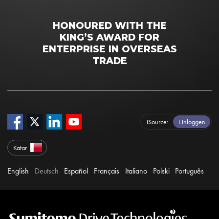
HONOURED WITH THE
KING’S AWARD FOR
ENTERPRISE IN OVERSEAS
TRADE
iSource
Einloggen
Katar
English
Deutsch
Español
Français
Italiano
Polski
Português