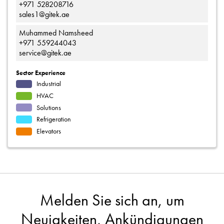
+971 528208716
sales1@gitek.ae
Muhammed Namsheed
+971 559244043
service@gitek.ae
Sector Experience
Industrial
HVAC
Solutions
Refrigeration
Elevators
Melden Sie sich an, um
Neuigkeiten, Ankündigungen