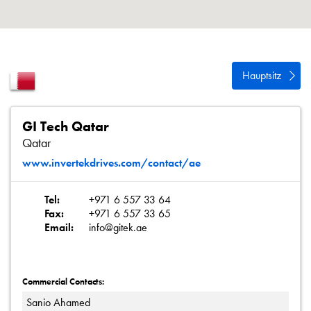
Datenschutzrichtlinie
Sitemap
iSource
Einloggen
Hauptsitz
GI Tech Qatar
Qatar
www.invertekdrives.com/contact/ae
Tel:
+971 6 557 33 64
Fax:
+971 6 557 33 65
Email:
info@gitek.ae
Commercial Contacts:
Sanio Ahamed