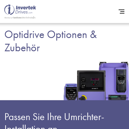
Optidrive Optionen &
Startseite
Zubehör
Frequenzumrichter
Support
Nachhaltigkeit
News
Karriere
Unternehmen
Passen Sie Ihre Umrichter-
Kontakt
Installation an