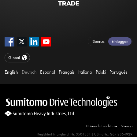
TRADE
iSource
Einloggen
Global
English
Deutsch
Español
Français
Italiano
Polski
Português
Datenschutzrichtlinie
Sitemap
Registriert in England: Nr. 3504834 | USt-IdNr.: GB712854929