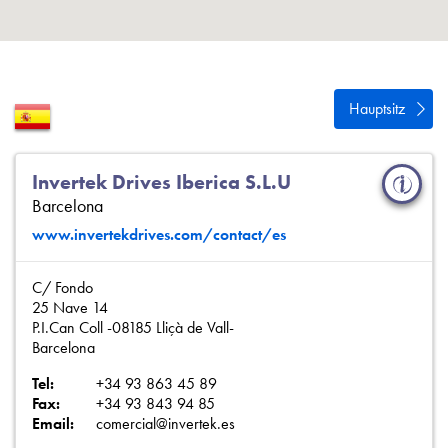
Datenschutzrichtlinie
Sitemap
iSource
Einloggen
Hauptsitz
Invertek Drives Iberica S.L.U
Barcelona
www.invertekdrives.com/contact/es
C/ Fondo
25 Nave 14
P.I.Can Coll -08185 Lliçà de Vall-
Barcelona
Tel:
+34 93 863 45 89
Fax:
+34 93 843 94 85
Email:
comercial@invertek.es