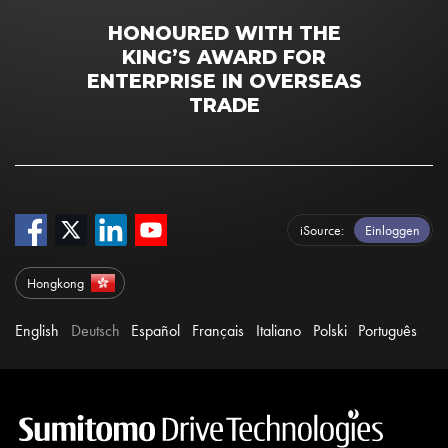
HONOURED WITH THE
KING’S AWARD FOR
ENTERPRISE IN OVERSEAS
TRADE
iSource
Einloggen
Hongkong
English
Deutsch
Español
Français
Italiano
Polski
Português