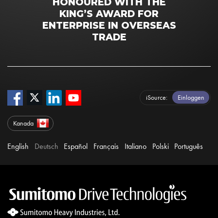
HONOURED WITH THE
KING’S AWARD FOR
ENTERPRISE IN OVERSEAS
TRADE
iSource
Einloggen
Kanada
English
Deutsch
Español
Français
Italiano
Polski
Português