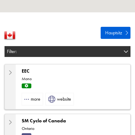
Datenschutzrichtlinie
Sitemap
iSource
Einloggen
Hauptsitz
Filter:
EEC
Mono
Servi
ce
more
website
Centr
e
SM Cyclo of Canada
Ontario