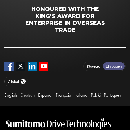
HONOURED WITH THE
KING’S AWARD FOR
ENTERPRISE IN OVERSEAS
TRADE
iSource
Einloggen
Global
English
Deutsch
Español
Français
Italiano
Polski
Português