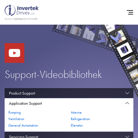
Startseite
Frequenzumrichter
Support
Support-Videobibliothek
Nachhaltigkeit
News
Product Support
Karriere
Application Support
Pumping
Marine
Unternehmen
Ventilation
Refrigeration
General Automation
Elevator
Kontakt
Servicing Support