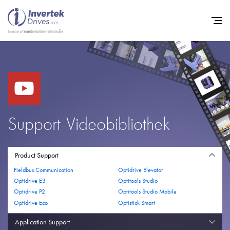
Startseite
Frequenzumrichter
Support
Support-Videobibliothek
Nachhaltigkeit
News
Product Support
Fieldbus Communication
Optidrive Elevator
Karriere
Optidrive E3
Optitools Studio
Unternehmen
Optidrive P2
Optitools Studio Mobile
Optidrive Eco
Optistick Smart
Kontakt
Application Support