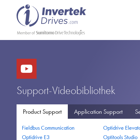
Support-Videobibliothek
Product Support
Application Support
Se
Fieldbus Communication
Optidrive Elevat
Optidrive E3
Optitools Studio