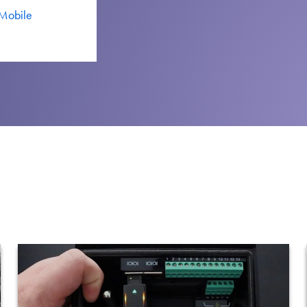
Datenschutzrichtlinie
 Mobile
Sitemap
iSource
Einlogge