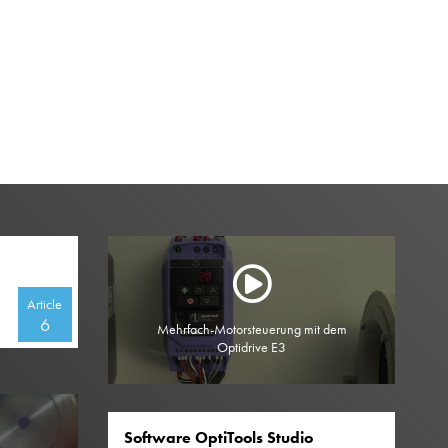
Article
6
Mehrfach-Motorsteuerung mit dem
Optidrive E3
Software OptiTools Studio