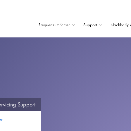
Frequenzumrichter
Support
Nachhaltigk
Startseite
Frequenzumrichter
Support
Nachhaltigkeit
News
Karriere
rvicing Support
Unternehmen
or
Kontakt