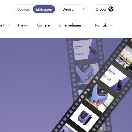
iSource
Einloggen
Deutsch
Global
eit
News
Karriere
Unternehmen
Kontakt