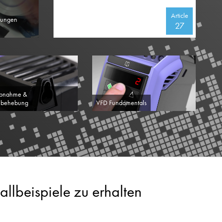
Article
llungen
27
ebnahme &
mbehebung
VFD Fundamentals
llbeispiele zu erhalten