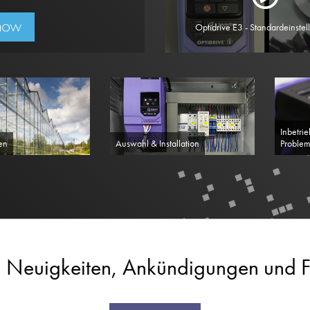
Optidrive E3 - Standardeinste
Inbetri
en
Auswahl & Installation
Proble
 Neuigkeiten, Ankündigungen und Fa