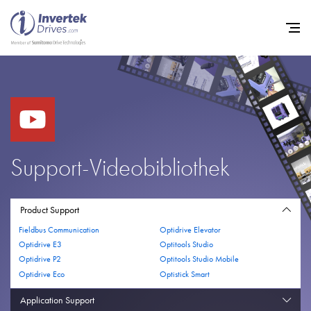
Startseite
Frequenzumrichter
Support
Support-Videobibliothek
Nachhaltigkeit
News
Product Support
Fieldbus Communication
Optidrive Elevator
Karriere
Optidrive E3
Optitools Studio
Unternehmen
Optidrive P2
Optitools Studio Mobile
Optidrive Eco
Optistick Smart
Kontakt
Application Support