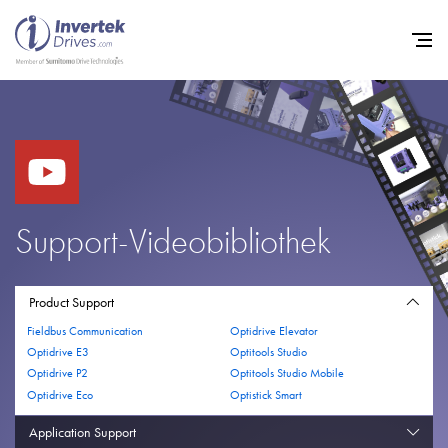
Startseite
Frequenzumrichter
Support
Support-Videobibliothek
Nachhaltigkeit
News
Product Support
Fieldbus Communication
Optidrive Elevator
Karriere
Optidrive E3
Optitools Studio
Unternehmen
Optidrive P2
Optitools Studio Mobile
Optidrive Eco
Optistick Smart
Kontakt
Application Support