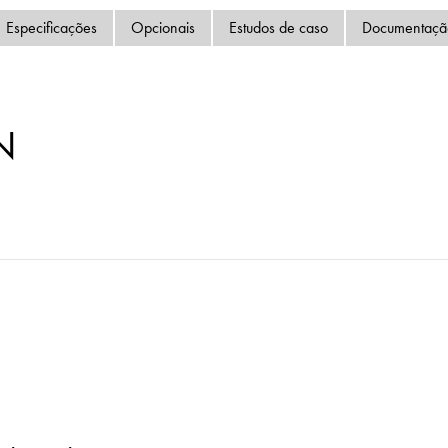
Política de Privacida
Especificações
Opcionais
Estudos de caso
Documentaçã
Mapa do site
iSource
Logar
N