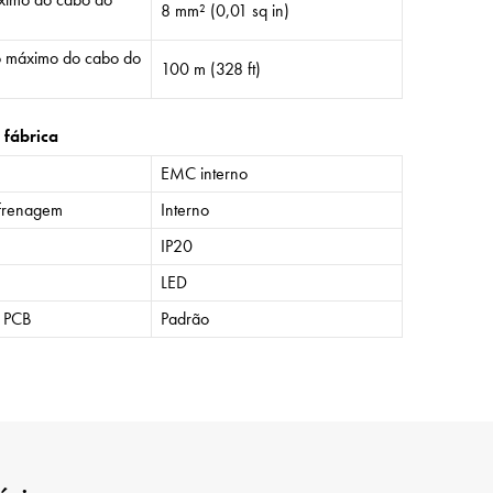
8 mm² (0,01 sq in)
 máximo do cabo do
100 m (328 ft)
 fábrica
EMC interno
frenagem
Interno
IP20
LED
o PCB
Padrão