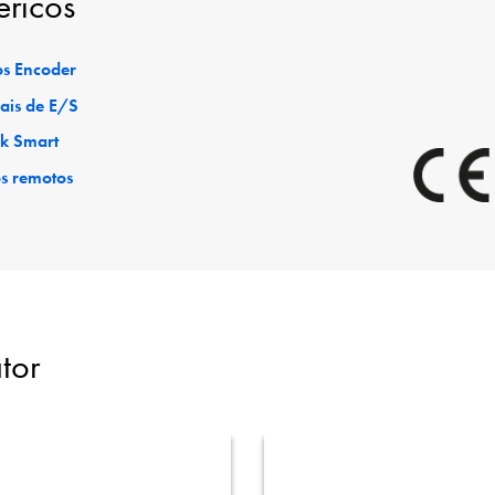
éricos
s Encoder
ais de E/S
ck Smart
os remotos
tor