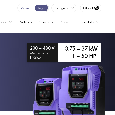
iSource
Logar
Português
Global
idade
Notícias
Carreiras
Sobre
Contato
ncia variável
0.75 – 37
kW
200 – 480 V
Monofásico e
1 – 50
HP
trifásico