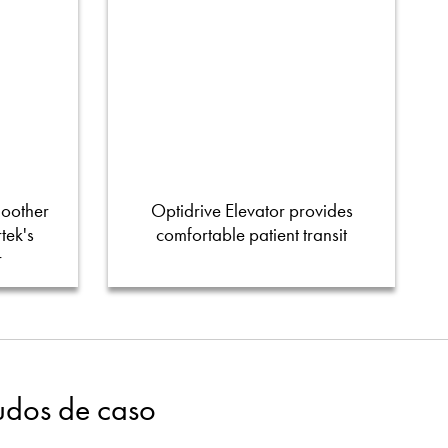
moother
Optidrive Elevator provides
tek's
comfortable patient transit
r
tudos de caso