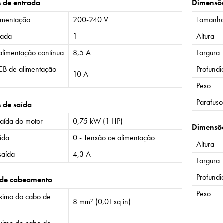
s de entrada
Dimensõ
imentação
200-240 V
Tamanh
rada
1
Altura
alimentação contínua
8,5 A
Largura
CB de alimentação
Profund
10 A
Peso
Parafuso
s de saída
saída do motor
0,75 kW (1 HP)
Dimensõ
ída
0 - Tensão de alimentação
Altura
saída
4,3 A
Largura
Profund
 de cabeamento
Peso
imo do cabo de
8 mm² (0,01 sq in)
imo do cabo do