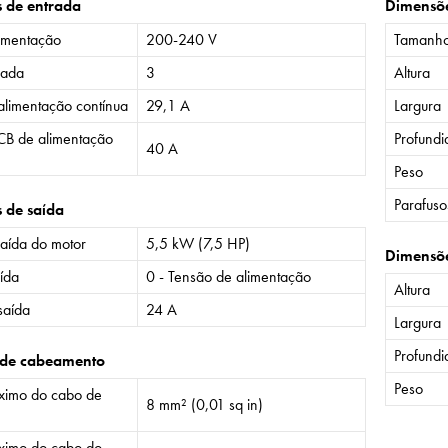
s de entrada
Dimensõ
imentação
200-240 V
Tamanh
rada
3
Altura
alimentação contínua
29,1 A
Largura
CB de alimentação
Profund
40 A
Peso
Parafuso
s de saída
saída do motor
5,5 kW (7,5 HP)
Dimensõ
ída
0 - Tensão de alimentação
Altura
saída
24 A
Largura
Profund
 de cabeamento
Peso
imo do cabo de
8 mm² (0,01 sq in)
imo do cabo do