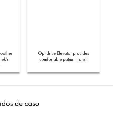
moother
Optidrive Elevator provides
tek's
comfortable patient transit
r
tudos de caso