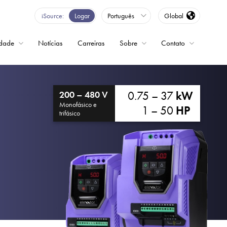
iSource
Logar
Português
Global
idade
Notícias
Carreiras
Sobre
Contato
ncia variável
0.75 – 37
kW
200 – 480 V
Monofásico e
1 – 50
HP
trifásico