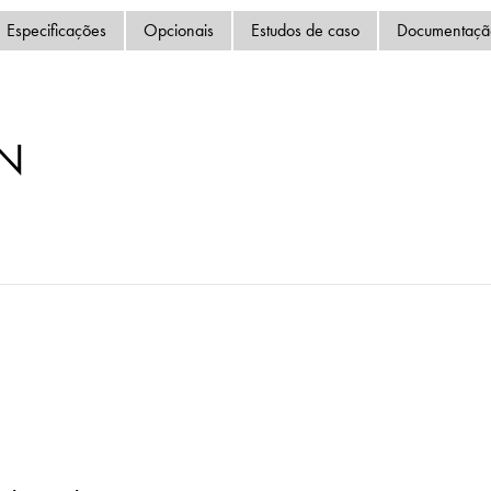
Política de Privacida
Especificações
Opcionais
Estudos de caso
Documentaçã
Mapa do site
iSource
Logar
SN