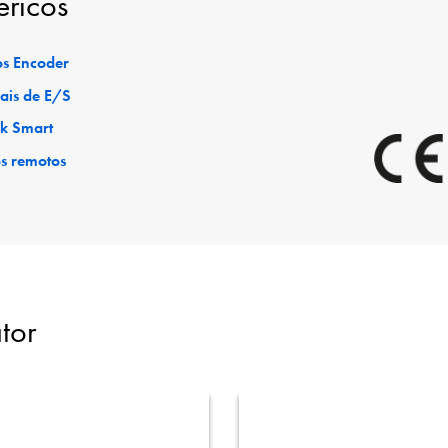
éricos
s Encoder
ais de E/S
ck Smart
os remotos
tor