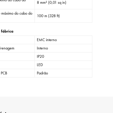
8 mm² (0,01 sq in)
 máximo do cabo do
100 m (328 ft)
 fábrica
EMC interno
frenagem
Interno
IP20
LED
o PCB
Padrão