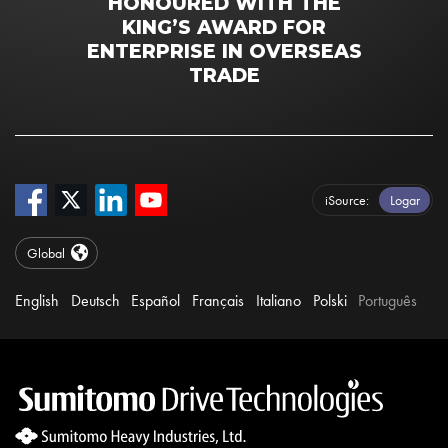
HONOURED WITH THE
KING’S AWARD FOR
ENTERPRISE IN OVERSEAS
TRADE
iSource
Logar
Global
English
Deutsch
Español
Français
Italiano
Polski
Português