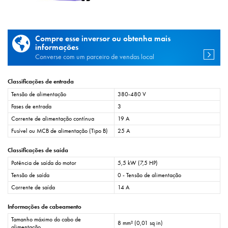
Compre esse inversor ou obtenha mais
informações
Converse com um parceiro de vendas local
Classificações de entrada
Tensão de alimentação
380-480 V
Fases de entrada
3
Corrente de alimentação contínua
19 A
Fusível ou MCB de alimentação (Tipo B)
25 A
Classificações de saída
Potência de saída do motor
5,5 kW (7,5 HP)
Tensão de saída
0 - Tensão de alimentação
Corrente de saída
14 A
Informações de cabeamento
Tamanho máximo do cabo de
8 mm² (0,01 sq in)
alimentação