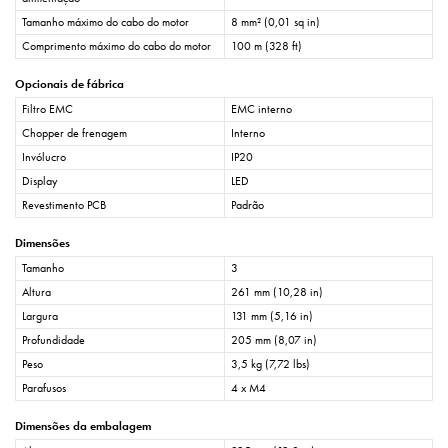
Tamanho máximo do cabo do motor
8 mm² (0,01 sq in)
Comprimento máximo do cabo do motor
100 m (328 ft)
Opcionais de fábrica
Filtro EMC
EMC interno
Chopper de frenagem
Interno
Invólucro
IP20
Display
LED
Revestimento PCB
Padrão
Dimensões
Tamanho
3
Altura
261 mm (10,28 in)
Largura
131 mm (5,16 in)
Profundidade
205 mm (8,07 in)
Peso
3,5 kg (7,72 lbs)
Parafusos
4 x M4
Dimensões da embalagem