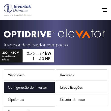
Início
Inversores de frequência va
Inversor de elevador compacto
0.75 – 37
kW
200 – 480 V
Suporte
Monofásico e
1 – 50
HP
trifásico
Sustentabilidade
Notícias
Visão geral
Recursos
Carreiras
Configuração do inversor
Especificações
Sobre
Opcionais
Estudos de caso
Contato