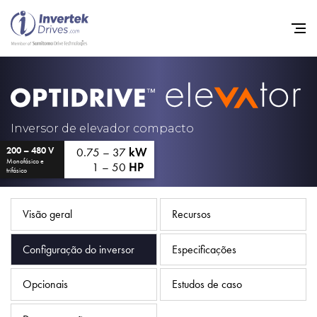
Início
Inversores de frequência va
Inversor de elevador compacto
0.75 – 37
kW
200 – 480 V
Suporte
Monofásico e
1 – 50
HP
trifásico
Sustentabilidade
Notícias
Visão geral
Recursos
Carreiras
Configuração do inversor
Especificações
Sobre
Opcionais
Estudos de caso
Contato