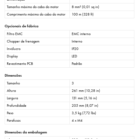
Tamanho máximo do cabo do motor
8 mm² (0,01 sq in)
Comprimento máximo do cabo do motor
100 m (328 ft)
Opcionais de fábrica
Filtro EMC
EMC interno
Chopper de frenagem
Interno
Invólucro
IP20
Display
LED
Revestimento PCB
Padrão
Dimensões
Tamanho
3
Altura
261 mm (10,28 in)
Largura
131 mm (5,16 in)
Profundidade
205 mm (8,07 in)
Peso
3,5 kg (7,72 lbs)
Parafusos
4 x M4
Dimensões da embalagem