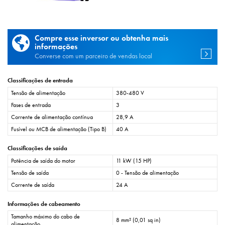
Compre esse inversor ou obtenha mais
informações
Converse com um parceiro de vendas local
Classificações de entrada
Tensão de alimentação
380-480 V
Fases de entrada
3
Corrente de alimentação contínua
28,9 A
Fusível ou MCB de alimentação (Tipo B)
40 A
Classificações de saída
Potência de saída do motor
11 kW (15 HP)
Tensão de saída
0 - Tensão de alimentação
Corrente de saída
24 A
Informações de cabeamento
Tamanho máximo do cabo de
8 mm² (0,01 sq in)
alimentação