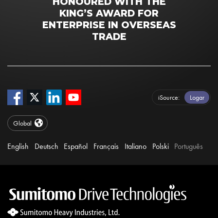
HONOURED WITH THE
KING’S AWARD FOR
ENTERPRISE IN OVERSEAS
TRADE
iSource
Logar
Global
English
Deutsch
Español
Français
Italiano
Polski
Português