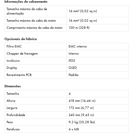
Informações de cabeamento
Tamanho máximo do cabo de
16 mm² (0,02 sq in)
alimentação
Tamanho máximo do cabo do motor
16 mm² (0,02 sq in)
Comprimento máximo do cabo do motor
100 m (328 ft)
Opcionais de fábrica
Filtro EMC
EMC interno
Chopper de frenagem
Interno
Invólucro
IP20
Display
OLED
Revestimento PCB
Padrão
Dimensões
Tamanho
4
Altura
418 mm (16,46 in)
Largura
172 mm (6,77 in)
Profundidade
240 mm (9,45 in)
Peso
9,2 kg (20,28 lbs)
Parafusos
4 x M8