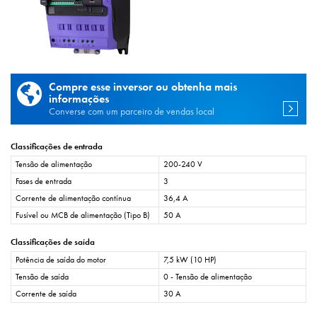
Compre esse inversor ou obtenha mais
informações
Converse com um parceiro de vendas local
Classificações de entrada
Tensão de alimentação
200-240 V
Fases de entrada
3
Corrente de alimentação contínua
36,4 A
Fusível ou MCB de alimentação (Tipo B)
50 A
Classificações de saída
Potência de saída do motor
7,5 kW (10 HP)
Tensão de saída
0 - Tensão de alimentação
Corrente de saída
30 A