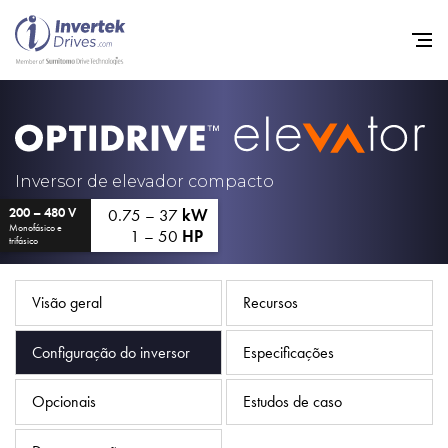
Início
Inversores de frequência va
Inversor de elevador compacto
0.75 – 37
kW
200 – 480 V
Suporte
Monofásico e
1 – 50
HP
trifásico
Sustentabilidade
Notícias
Visão geral
Recursos
Carreiras
Configuração do inversor
Especificações
Sobre
Opcionais
Estudos de caso
Contato