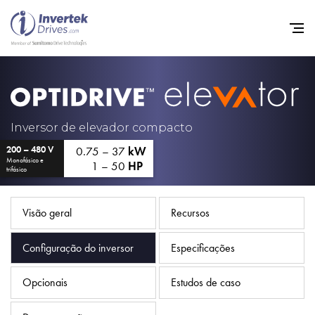
Início
Inversores de frequência va
Inversor de elevador compacto
0.75 – 37
kW
200 – 480 V
Suporte
Monofásico e
1 – 50
HP
trifásico
Sustentabilidade
Notícias
Visão geral
Recursos
Carreiras
Configuração do inversor
Especificações
Sobre
Opcionais
Estudos de caso
Contato