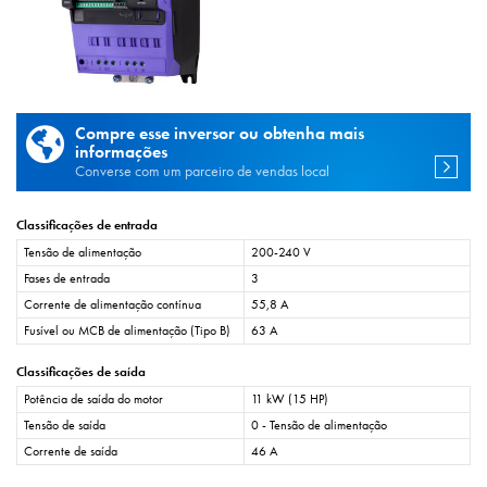
Compre esse inversor ou obtenha mais
informações
Converse com um parceiro de vendas local
Classificações de entrada
Tensão de alimentação
200-240 V
Fases de entrada
3
Corrente de alimentação contínua
55,8 A
Fusível ou MCB de alimentação (Tipo B)
63 A
Classificações de saída
Potência de saída do motor
11 kW (15 HP)
Tensão de saída
0 - Tensão de alimentação
Corrente de saída
46 A