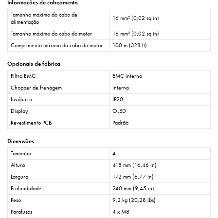
Informações de cabeamento
Tamanho máximo do cabo de
16 mm² (0,02 sq in)
alimentação
Tamanho máximo do cabo do motor
16 mm² (0,02 sq in)
Comprimento máximo do cabo do motor
100 m (328 ft)
Opcionais de fábrica
Filtro EMC
EMC interno
Chopper de frenagem
Interno
Invólucro
IP20
Display
OLED
Revestimento PCB
Padrão
Dimensões
Tamanho
4
Altura
418 mm (16,46 in)
Largura
172 mm (6,77 in)
Profundidade
240 mm (9,45 in)
Peso
9,2 kg (20,28 lbs)
Parafusos
4 x M8