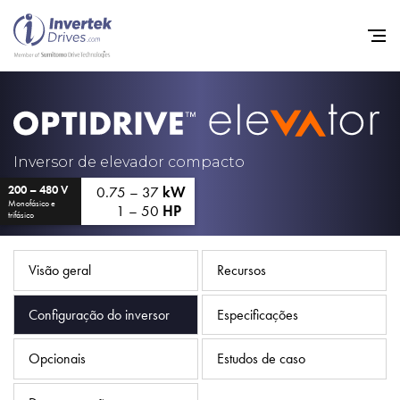
Início
Inversores de frequência va
Inversor de elevador compacto
0.75 – 37
kW
200 – 480 V
Suporte
Monofásico e
1 – 50
HP
trifásico
Sustentabilidade
Notícias
Visão geral
Recursos
Carreiras
Configuração do inversor
Especificações
Sobre
Opcionais
Estudos de caso
Contato