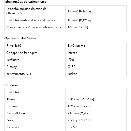
Informações de cabeamento
Tamanho máximo do cabo de
16 mm² (0,02 sq in)
alimentação
Tamanho máximo do cabo do motor
16 mm² (0,02 sq in)
Comprimento máximo do cabo do motor
100 m (328 ft)
Opcionais de fábrica
Filtro EMC
EMC interno
Chopper de frenagem
Interno
Invólucro
IP20
Display
OLED
Revestimento PCB
Padrão
Dimensões
Tamanho
4
Altura
418 mm (16,46 in)
Largura
172 mm (6,77 in)
Profundidade
240 mm (9,45 in)
Peso
9,2 kg (20,28 lbs)
Parafusos
4 x M8