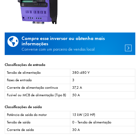
Compre esse inversor ou obtenha mais
informações
Converse com um parceiro de vendas local
Classificações de entrada
Tensão de alimentação
380-480 V
Fases de entrada
3
Corrente de alimentação contínua
37,2 A
Fusível ou MCB de alimentação (Tipo B)
50 A
Classificações de saída
Potência de saída do motor
15 kW (20 HP)
Tensão de saída
0 - Tensão de alimentação
Corrente de saída
30 A