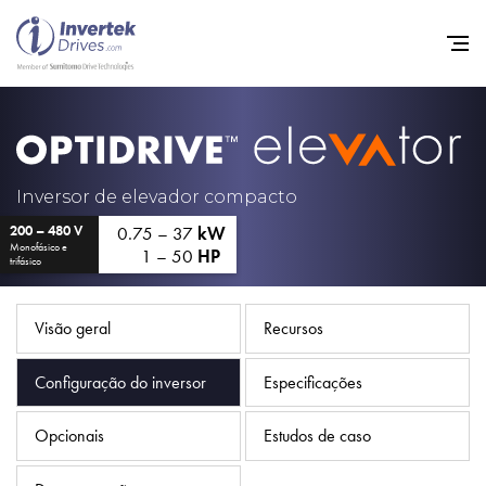
Início
Inversores de frequência va
Inversor de elevador compacto
0.75 – 37
kW
200 – 480 V
Suporte
Monofásico e
1 – 50
HP
trifásico
Sustentabilidade
Notícias
Visão geral
Recursos
Carreiras
Configuração do inversor
Especificações
Sobre
Opcionais
Estudos de caso
Contato