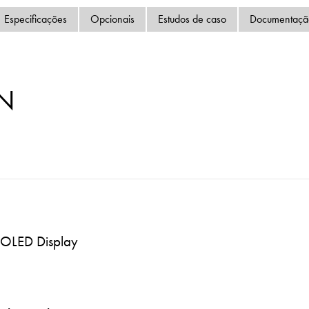
Política de Privacida
Especificações
Opcionais
Estudos de caso
Documentaçã
Mapa do site
iSource
Logar
TN
e OLED Display