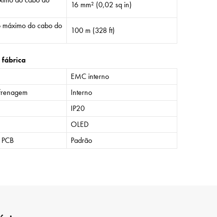
16 mm² (0,02 sq in)
 máximo do cabo do
100 m (328 ft)
 fábrica
EMC interno
frenagem
Interno
IP20
OLED
o PCB
Padrão