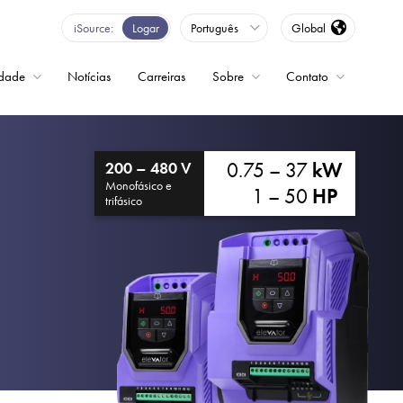
iSource
Logar
Português
Global
idade
Notícias
Carreiras
Sobre
Contato
ncia variável
0.75 – 37
kW
200 – 480 V
Monofásico e
1 – 50
HP
trifásico