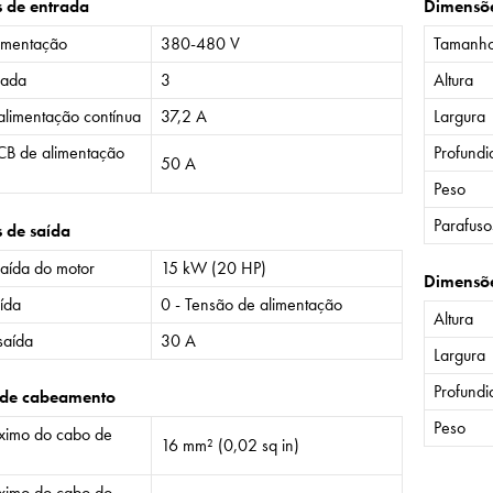
s de entrada
Dimensõ
imentação
380-480 V
Tamanh
rada
3
Altura
alimentação contínua
37,2 A
Largura
CB de alimentação
Profund
50 A
Peso
Parafuso
s de saída
saída do motor
15 kW (20 HP)
Dimensõ
ída
0 - Tensão de alimentação
Altura
saída
30 A
Largura
Profund
 de cabeamento
Peso
imo do cabo de
16 mm² (0,02 sq in)
imo do cabo do