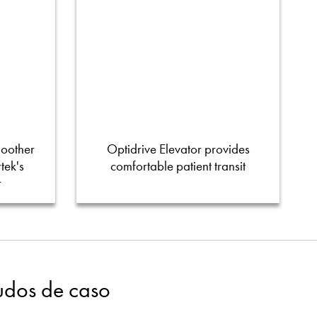
moother
Optidrive Elevator provides
tek's
comfortable patient transit
r
tudos de caso