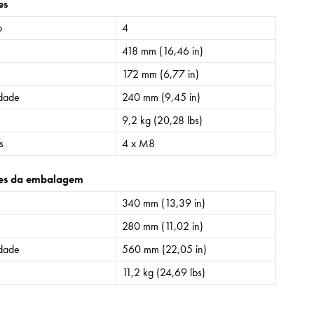
es
o
4
418 mm (16,46 in)
172 mm (6,77 in)
idade
240 mm (9,45 in)
9,2 kg (20,28 lbs)
s
4 x M8
es da embalagem
340 mm (13,39 in)
280 mm (11,02 in)
idade
560 mm (22,05 in)
11,2 kg (24,69 lbs)