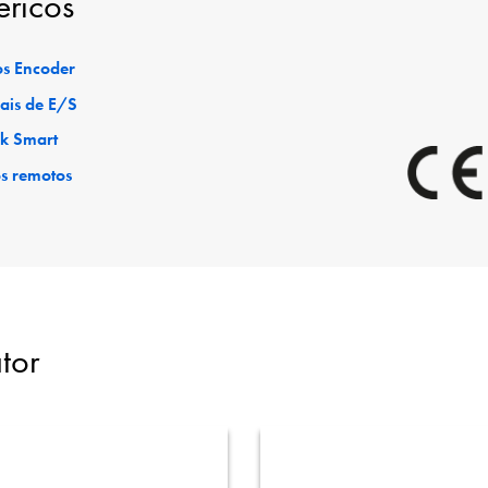
éricos
s Encoder
ais de E/S
ck Smart
os remotos
tor